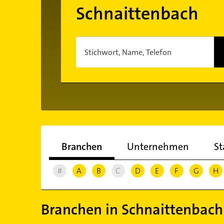
Schnaittenbach
Stichwort, Name, Telefon
Branchen
Unternehmen
St
#
A
B
C
D
E
F
G
H
Branchen in Schnaittenbach