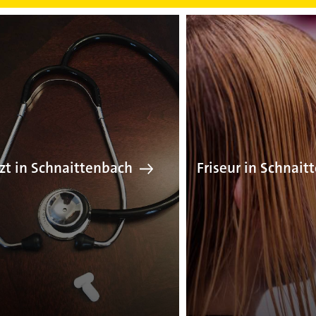
Arzt in Schnaittenbach
Fr
zt in Schnaittenbach
Friseur in Schnait