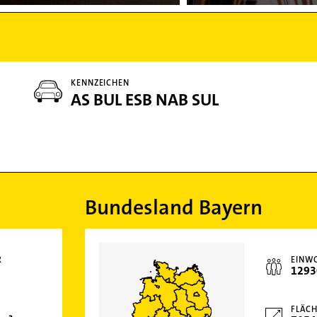
KENNZEICHEN
AS BUL ESB NAB SUL
Bundesland Bayern
R
EINW
1293
FLÄCH