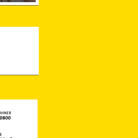
OHNER
0800
E