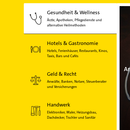
Gesundheit & Wellness
Ärzte, Apotheken, Pflegedienste und
alternative Heilmethoden
Hotels & Gastronomie
Hotels, Ferienhäuser, Restaurants, Kinos,
Taxis, Bars und Cafés
Ar
Geld & Recht
Anwälte, Banken, Notare, Steuerberater
und Versicherungen
Handwerk
Elektroniker, Maler, Heizungsbau,
Dachdecker, Tischler und Sanitär