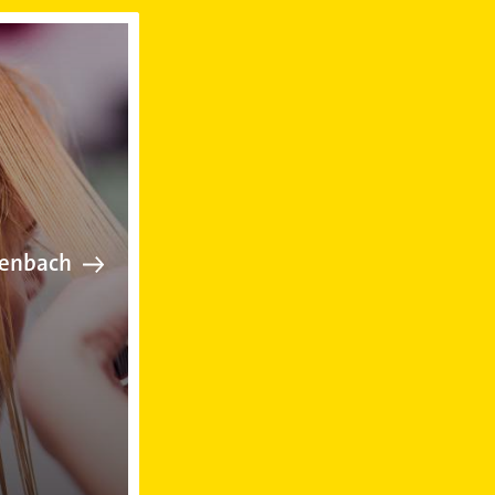
iseur in Schnaittenbach
tenbach