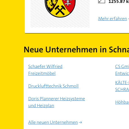
1255.87 
Mehr erfahren
Neue Unternehmen in Schn
Schaefer Wilfried
CS Gm
Freizeitmöbel
Entwic
KÄLTE
Drucklufttechnik Schmoll
SCHR
Doris Plannerer Heizsysteme
Höhba
und Heizplan
Alle neuen Unternehmen