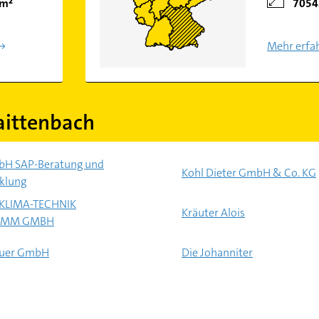
km²
7054
Mehr erfa
aittenbach
bH SAP-Beratung und
Kohl Dieter GmbH & Co. KG
klung
-KLIMA-TECHNIK
Kräuter Alois
AMM GMBH
uer GmbH
Die Johanniter