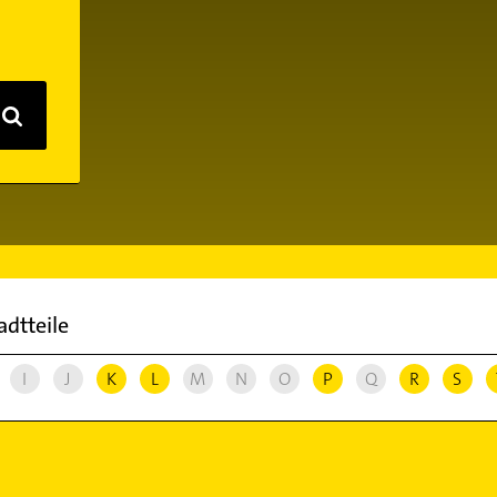
adtteile
I
J
K
L
M
N
O
P
Q
R
S