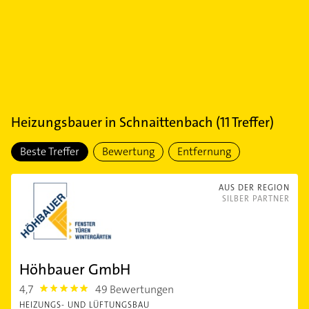
Heizungsbauer
in
Schnaittenbach
(
11
Treffer)
Beste Treffer
Bewertung
Entfernung
AUS DER REGION
SILBER PARTNER
Höhbauer GmbH
4,7
49 Bewertungen
4.7000003
HEIZUNGS- UND LÜFTUNGSBAU