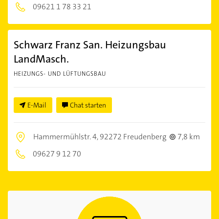
09621 1 78 33 21
Schwarz Franz San. Heizungsbau
LandMasch.
HEIZUNGS- UND LÜFTUNGSBAU
E-Mail
Chat starten
Hammermühlstr. 4,
92272 Freudenberg
7,8 km
09627 9 12 70