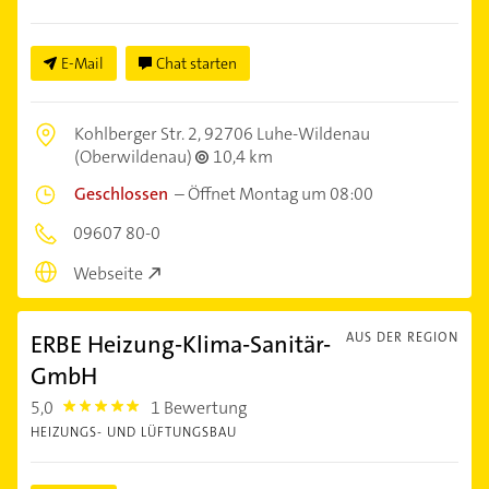
E-Mail
Chat starten
Kohlberger Str. 2,
92706 Luhe-Wildenau
(Oberwildenau)
10,4 km
Geschlossen
–
Öffnet Montag um 08:00
09607 80-0
Webseite
ERBE Heizung-Klima-Sanitär-
AUS DER REGION
GmbH
5,0
1 Bewertung
5.0
HEIZUNGS- UND LÜFTUNGSBAU