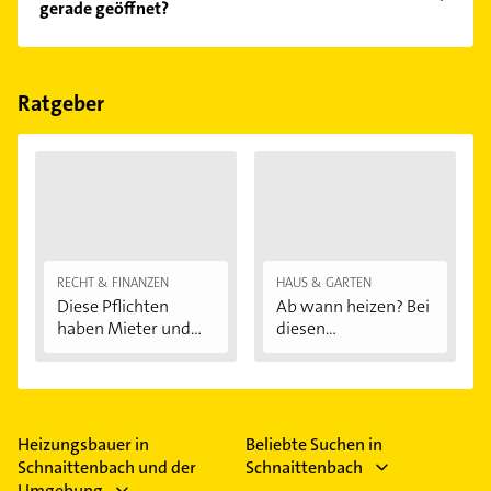
gerade geöffnet?
Empfehlungen. Die Suchergebnisse können Sie sich
einfach nach
Bewertungen
sortiert anzeigen lassen.
Im Anbieter-Bereich finden Sie alle
Öffnungszeiten
.
Bitte beachten Sie, dass diese an Sonn- und
Feiertagen abweichen können.
Ratgeber
RECHT & FINANZEN
HAUS & GARTEN
Diese Pflichten
Ab wann heizen? Bei
haben Mieter und...
diesen
Außentemperaturen
...
Heizungsbauer in
Beliebte Suchen in
Schnaittenbach und der
Schnaittenbach
Umgebung