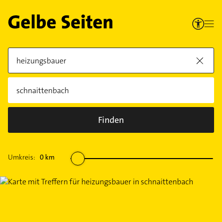
Finden
Umkreis:
0
km