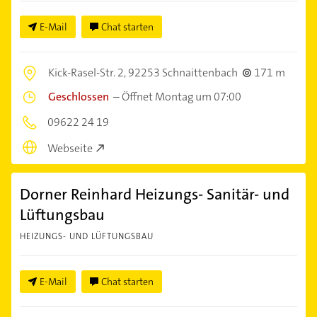
E-Mail
Chat starten
Kick-Rasel-Str. 2,
92253 Schnaittenbach
171 m
Geschlossen
–
Öffnet Montag um 07:00
09622 24 19
Webseite
Dorner Reinhard Heizungs- Sanitär- und
Lüftungsbau
HEIZUNGS- UND LÜFTUNGSBAU
E-Mail
Chat starten