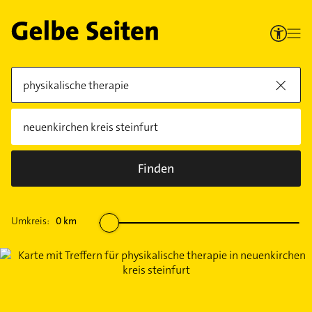
Finden
Umkreis:
0
km