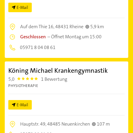
E-Mail
Auf dem Thie 16,
48431 Rheine
5,9 km
Geschlossen
–
Öffnet Montag um 15:00
05971 8 04 08 61
Köning Michael Krankengymnastik
5,0
1 Bewertung
5.0
PHYSIOTHERAPIE
E-Mail
Hauptstr. 49,
48485 Neuenkirchen
107 m