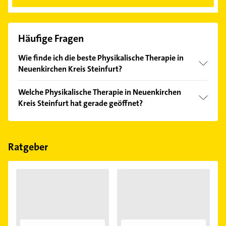
Häufige Fragen
Wie finde ich die beste Physikalische Therapie in
Neuenkirchen Kreis Steinfurt?
Vergleichen Sie alle Anbieter anhand echter
Welche Physikalische Therapie in Neuenkirchen
Kundenmeinungen und profitieren Sie von den
Kreis Steinfurt hat gerade geöffnet?
Empfehlungen. Die Suchergebnisse können Sie sich
einfach nach
Bewertungen
sortiert anzeigen lassen.
Im Anbieter-Bereich finden Sie alle
Öffnungszeiten
.
Bitte beachten Sie, dass diese an Sonn- und
Feiertagen abweichen können.
Ratgeber