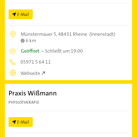
E-Mail
Münstermauer 5,
48431 Rheine
(Innenstadt)
6 km
Geöffnet
–
Schließt um 19:00
05971 5 64 11
Webseite
Praxis Wißmann
PHYSIOTHERAPIE
E-Mail