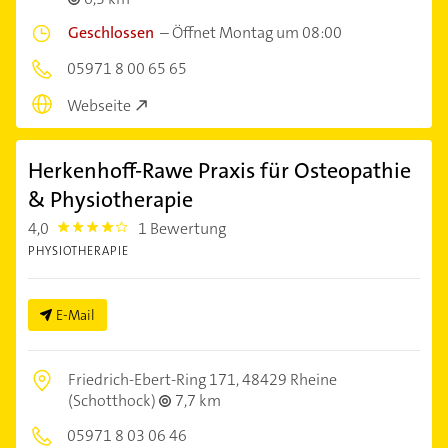
Geschlossen
–
Öffnet Montag um 08:00
05971 8 00 65 65
Webseite
Herkenhoff-Rawe Praxis für Osteopathie
& Physiotherapie
4,0
1 Bewertung
4.0
PHYSIOTHERAPIE
E-Mail
Friedrich-Ebert-Ring 171,
48429 Rheine
(Schotthock)
7,7 km
05971 8 03 06 46