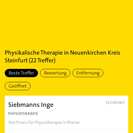
Physikalische Therapie
in
Neuenkirchen Kreis
Steinfurt
(
22
Treffer)
Beste Treffer
Bewertung
Entfernung
Geöffnet
Siebmanns Inge
ECONOMY
PHYSIOTHERAPIE
Ihre Praxis für Physiotherapie in Rheine