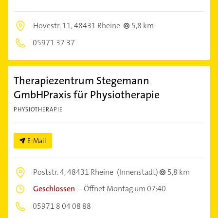
Hovestr. 11,
48431 Rheine
5,8 km
05971 37 37
Therapiezentrum Stegemann
GmbHPraxis für Physiotherapie
PHYSIOTHERAPIE
E-Mail
Poststr. 4,
48431 Rheine
(Innenstadt)
5,8 km
Geschlossen
–
Öffnet Montag um 07:40
05971 8 04 08 88