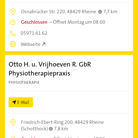
Osnabrücker Str. 220,
48429 Rheine
7,7 km
Geschlossen
–
Öffnet Montag um 08:00
05971 61 62
Webseite
Otto H. u. Vrijhoeven R. GbR
Physiotherapiepraxis
PHYSIOTHERAPIE
E-Mail
Friedrich-Ebert-Ring 200,
48429 Rheine
(Schotthock)
7,8 km