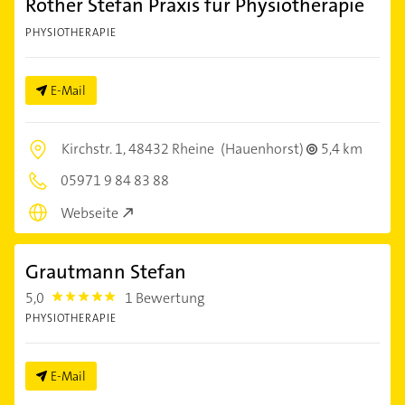
Rother Stefan Praxis für Physiotherapie
PHYSIOTHERAPIE
E-Mail
Kirchstr. 1,
48432 Rheine
(Hauenhorst)
5,4 km
05971 9 84 83 88
Webseite
Grautmann Stefan
5,0
1 Bewertung
5.0
PHYSIOTHERAPIE
E-Mail