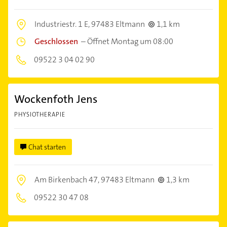
Industriestr. 1 E,
97483 Eltmann
1,1 km
Geschlossen
–
Öffnet Montag um 08:00
09522 3 04 02 90
Wockenfoth Jens
PHYSIOTHERAPIE
Chat starten
Am Birkenbach 47,
97483 Eltmann
1,3 km
09522 30 47 08