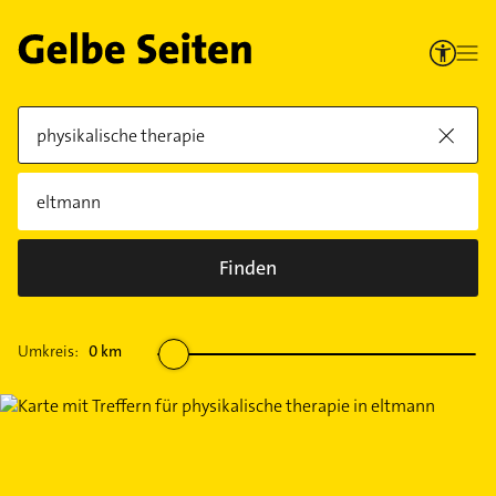
Finden
Umkreis:
0
km