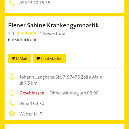
09522 70 75 35
Plener Sabine Krankengymnastik
5,0
1 Bewertung
5.0
PHYSIOTHERAPIE
E-Mail
Chat starten
Johann-Langhans-Str. 7,
97475 Zeil a.Main
7,5 km
Geschlossen
–
Öffnet Montag um 08:00
09524 63 70
Webseite