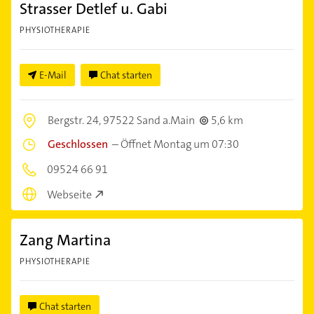
Strasser Detlef u. Gabi
PHYSIOTHERAPIE
E-Mail
Chat starten
Bergstr. 24,
97522 Sand a.Main
5,6 km
Geschlossen
–
Öffnet Montag um 07:30
09524 66 91
Webseite
Zang Martina
PHYSIOTHERAPIE
Chat starten