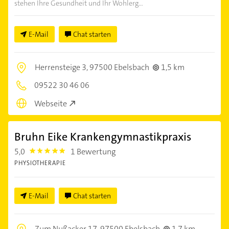
stehen Ihre Gesundheit und Ihr Wohlerg...
E-Mail
Chat starten
Herrensteige 3,
97500 Ebelsbach
1,5 km
09522 30 46 06
Webseite
Bruhn Eike Krankengymnastikpraxis
5,0
1 Bewertung
5.0
PHYSIOTHERAPIE
E-Mail
Chat starten
Zum Nußacker 17,
97500 Ebelsbach
1,7 km