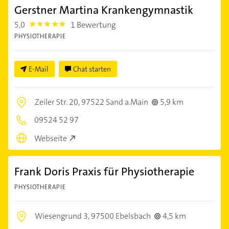
Gerstner Martina Krankengymnastik
5,0
1 Bewertung
5.0
PHYSIOTHERAPIE
E-Mail
Chat starten
Zeiler Str. 20,
97522 Sand a.Main
5,9 km
09524 52 97
Webseite
Frank Doris Praxis für Physiotherapie
PHYSIOTHERAPIE
Wiesengrund 3,
97500 Ebelsbach
4,5 km