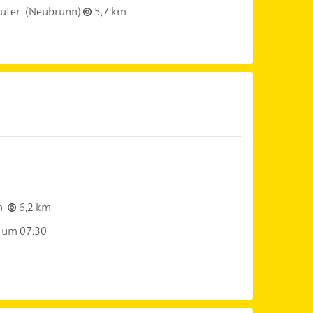
uter
(Neubrunn)
5,7 km
n
6,2 km
 um 07:30