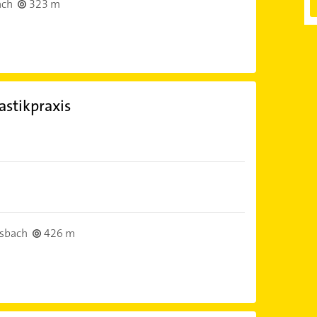
ach
323 m
stikpraxis
sbach
426 m