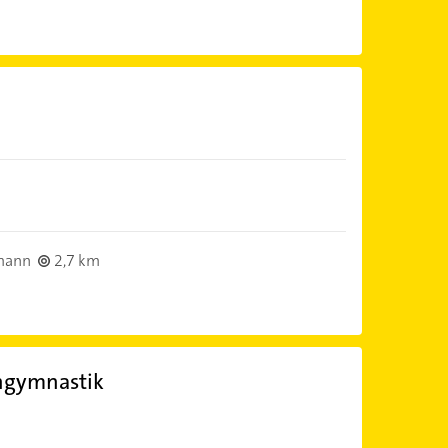
mann
2,7 km
ngymnastik