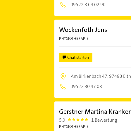
09522 3 04 02 90
Wockenfoth Jens
PHYSIOTHERAPIE
Chat starten
Am Birkenbach 47,
97483 Elt
09522 30 47 08
Gerstner Martina Kranke
5,0
1 Bewertung
5.0
PHYSIOTHERAPIE