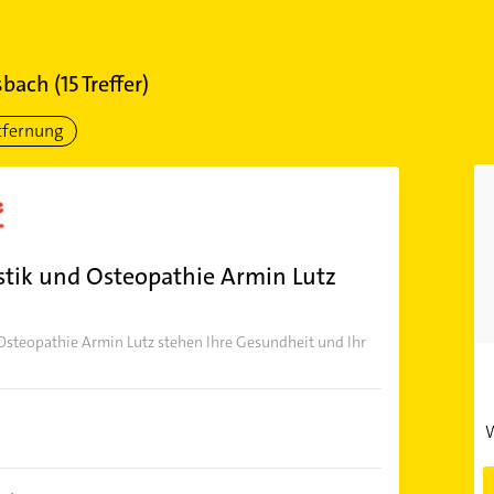
sbach
(
15
Treffer)
tfernung
tik und Osteopathie Armin Lutz
Osteopathie Armin Lutz stehen Ihre Gesundheit und Ihr
W