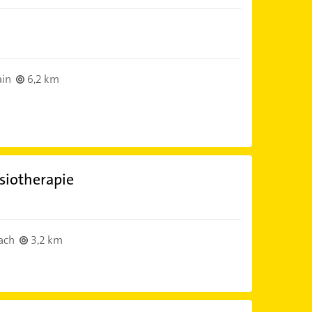
ain
6,2 km
ysiotherapie
ach
3,2 km