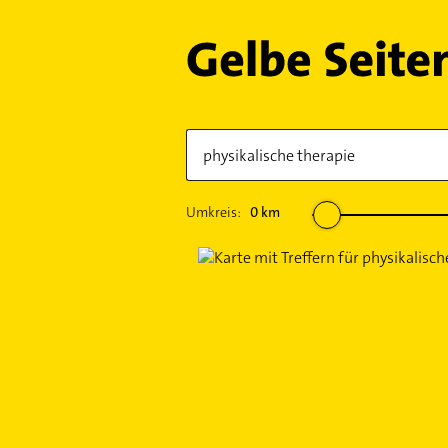
Umkreis:
0
km