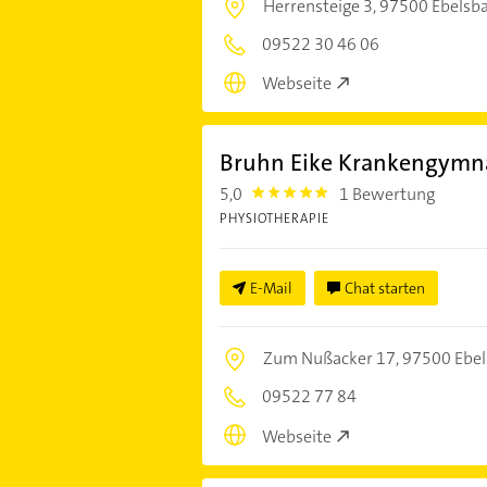
Herrensteige 3,
97500 Ebelsb
09522 30 46 06
Webseite
Bruhn Eike Krankengymna
5,0
1 Bewertung
5.0
PHYSIOTHERAPIE
E-Mail
Chat starten
Zum Nußacker 17,
97500 Ebel
09522 77 84
Webseite