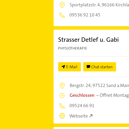
Sportplatzstr. 4,
96166 Kirchla
09536 92 10 45
Strasser Detlef u. Gabi
PHYSIOTHERAPIE
E-Mail
Chat starten
Bergstr. 24,
97522 Sand a.Mai
Geschlossen
–
Öffnet Montag
09524 66 91
Webseite