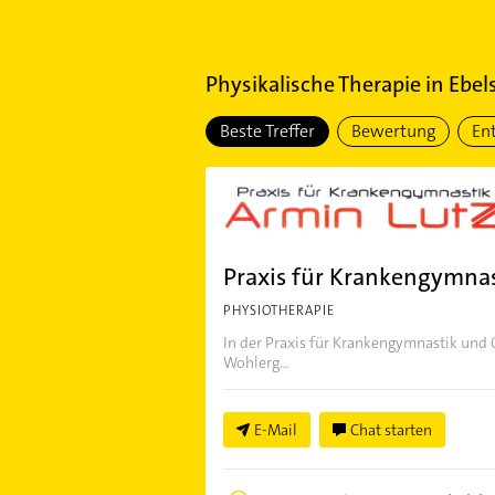
Physikalische Therapie
in
Ebel
Beste Treffer
Bewertung
En
Praxis für Krankengymnas
PHYSIOTHERAPIE
In der Praxis für Krankengymnastik und 
Wohlerg...
E-Mail
Chat starten