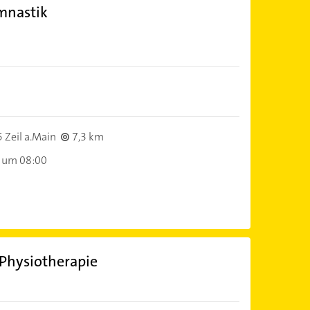
mnastik
 Zeil a.Main
7,3 km
 um 08:00
 Physiotherapie