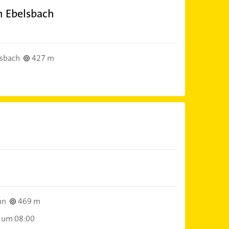
n Ebelsbach
sbach
427 m
nn
469 m
 um 08:00