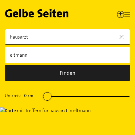
Finden
Umkreis:
0
km