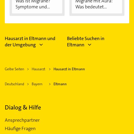
Was ist Migräne?
Migräne mit Aura:
Symptome und...
Was bedeutet...
Hausarzt in Eltmann und
Beliebte Suchen in
der Umgebung
Eltmann
Gelbe Seiten
Hausarzt
Hausarzt in Eltmann
Deutschland
Bayern
Eltmann
Dialog & Hilfe
Ansprechpartner
Häufige Fragen