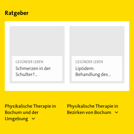
Beckenbodentraining, Bewegungs-Weltreise,
Bindegewebsmassage, Bobaththerapie für
Ratgeber
Erwachsene und CMD.
GESÜNDER LEBEN
GESÜNDER LEBEN
Schmerzen in der
Lipödem:
Schulter?
Behandlung des
Eingeklemmtes...
"Reiterhosen-
Syndroms"
Physikalische Therapie in
Physikalische Therapie in
Bochum und der
Bezirken von Bochum
Umgebung