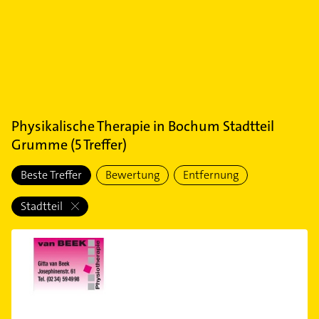
Physikalische Therapie
in
Bochum Stadtteil
Grumme
(
5
Treffer)
Beste Treffer
Bewertung
Entfernung
Stadtteil