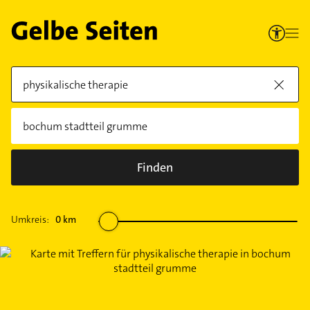
Finden
Umkreis:
0
km