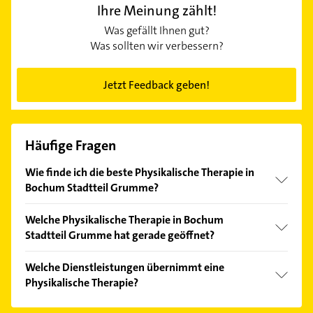
Ihre Meinung zählt!
Was gefällt Ihnen gut?
Was sollten wir verbessern?
Jetzt Feedback geben!
Häufige Fragen
Wie finde ich die beste Physikalische Therapie in
Bochum Stadtteil Grumme?
Vergleichen Sie alle Anbieter anhand echter
Welche Physikalische Therapie in Bochum
Kundenmeinungen und profitieren Sie von den
Stadtteil Grumme hat gerade geöffnet?
Empfehlungen. Die Suchergebnisse können Sie sich
einfach nach
Bewertungen
sortiert anzeigen lassen.
Im Anbieter-Bereich finden Sie alle
Öffnungszeiten
.
Welche Dienstleistungen übernimmt eine
Bitte beachten Sie, dass diese an Sonn- und
Physikalische Therapie?
Feiertagen abweichen können.
Folgende Leistungen werden angeboten: