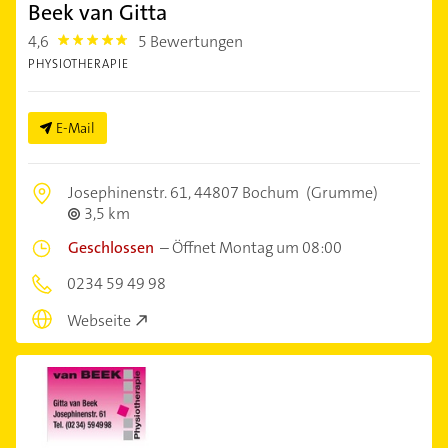
Beek van Gitta
4,6
5 Bewertungen
4.6
PHYSIOTHERAPIE
E-Mail
Josephinenstr. 61,
44807 Bochum
(Grumme)
3,5 km
Geschlossen
–
Öffnet Montag um 08:00
0234 59 49 98
Webseite