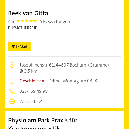
Beek van Gitta
4,6
5 Bewertungen
4.6
PHYSIOTHERAPIE
E-Mail
Josephinenstr. 61,
44807 Bochum
(Grumme)
3,5 km
Geschlossen
–
Öffnet Montag um 08:00
0234 59 49 98
Webseite
Physio am Park Praxis für
Krankengymnastik