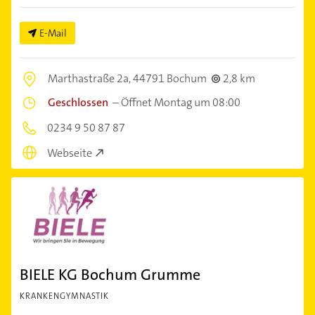
E-Mail
Marthastraße 2a,
44791 Bochum
2,8 km
Geschlossen
–
Öffnet Montag um 08:00
0234 9 50 87 87
Webseite
BIELE KG Bochum Grumme
KRANKENGYMNASTIK