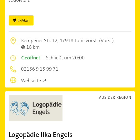
LOGOPÄDIE
E-Mail
Kempener Str. 12,
47918 Tönisvorst
(Vorst)
18 km
Geöffnet
–
Schließt um 20:00
02156 9 15 99 71
Webseite
AUS DER REGION
Logopädie Ilka Engels