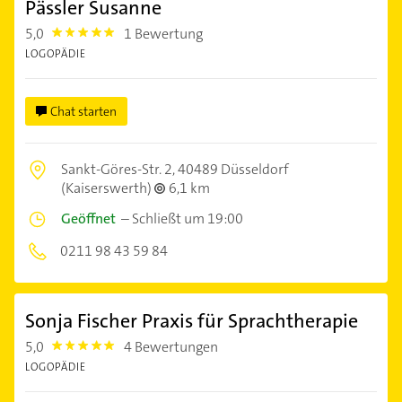
Pässler Susanne
5,0
1 Bewertung
5.0
LOGOPÄDIE
Chat starten
Sankt-Göres-Str. 2,
40489 Düsseldorf
(Kaiserswerth)
6,1 km
Geöffnet
–
Schließt um 19:00
0211 98 43 59 84
Sonja Fischer Praxis für Sprachtherapie
5,0
4 Bewertungen
5.0
LOGOPÄDIE