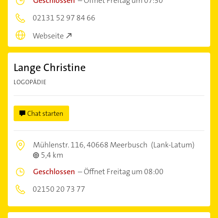
Geschlossen
–
Öffnet Freitag um 07:30
02131 52 97 84 66
Webseite
Lange Christine
LOGOPÄDIE
Chat starten
Mühlenstr. 116,
40668 Meerbusch
(Lank-Latum)
5,4 km
Geschlossen
–
Öffnet Freitag um 08:00
02150 20 73 77