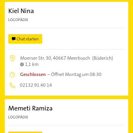
Kiel Nina
LOGOPÄDIE
Chat starten
Moerser Str. 30,
40667 Meerbusch
(Büderich)
1,1 km
Geschlossen
–
Öffnet Montag um 08:30
02132 91 40 14
Memeti Ramiza
LOGOPÄDIE