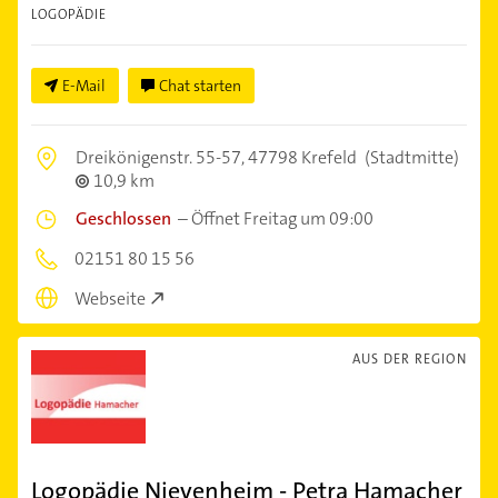
LOGOPÄDIE
E-Mail
Chat starten
Dreikönigenstr. 55-57,
47798 Krefeld
(Stadtmitte)
10,9 km
Geschlossen
–
Öffnet Freitag um 09:00
02151 80 15 56
Webseite
AUS DER REGION
Logopädie Nievenheim - Petra Hamacher