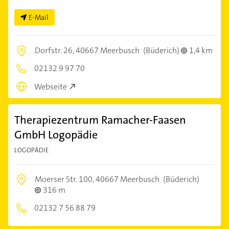
E-Mail
Dorfstr. 26,
40667 Meerbusch
(Büderich)
1,4 km
02132 9 97 70
Webseite
Therapiezentrum Ramacher-Faasen
GmbH Logopädie
LOGOPÄDIE
Moerser Str. 100,
40667 Meerbusch
(Büderich)
316 m
02132 7 56 88 79