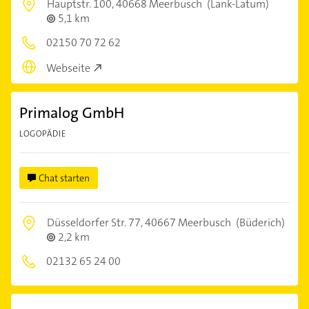
Hauptstr. 100,
40668 Meerbusch
(Lank-Latum)
5,1 km
02150 70 72 62
Webseite
Primalog GmbH
LOGOPÄDIE
Chat starten
Düsseldorfer Str. 77,
40667 Meerbusch
(Büderich)
2,2 km
02132 65 24 00