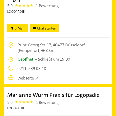
5,0
1 Bewertung
5.0
LOGOPÄDIE
E-Mail
Chat starten
Prinz-Georg-Str. 17,
40477 Düsseldorf
(Pempelfort)
8 km
Geöffnet
–
Schließt um 19:00
0211 9 89 08 48
Webseite
Marianne Wurm Praxis für Logopädie
5,0
1 Bewertung
5.0
LOGOPÄDIE