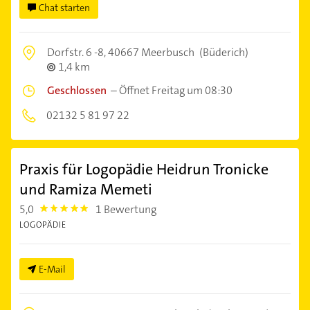
Chat starten
Dorfstr. 6 -8,
40667 Meerbusch
(Büderich)
1,4 km
Geschlossen
–
Öffnet Freitag um 08:30
02132 5 81 97 22
Praxis für Logopädie Heidrun Tronicke
und Ramiza Memeti
5,0
1 Bewertung
5.0
LOGOPÄDIE
E-Mail