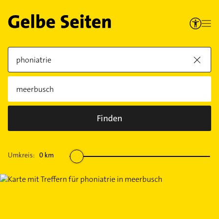
Finden
Umkreis:
0
km