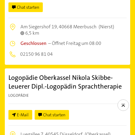
Chat starten
Am Siegershof 19,
40668 Meerbusch
(Nierst)
6,5 km
Geschlossen
–
Öffnet Freitag um 08:00
02150 96 81 04
Logopädie Oberkassel Nikola Skibbe-
Leuerer Dipl.-Logopädin Sprachtherapie
LOGOPÄDIE
E-Mail
Chat starten
Luegallee 7,
40545 Düsseldorf
(Oberkassel)