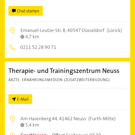
Chat starten
Emanuel-Leutze-Str. 8,
40547 Düsseldorf
(Lörick)
4,7 km
0211 52 28 90 71
Therapie- und Trainingszentrum Neuss
ÄRZTE: ERNÄHRUNGSMEDIZIN (ZUSATZWEITERBILDUNG)
E-Mail
Am Hasenberg 44,
41462 Neuss
(Furth-Mitte)
5,4 km