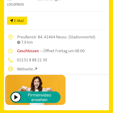
LOGOPÄDIE
E-Mail
Preußenstr. 84,
41464 Neuss
(Stadionviertel)
7,9 km
Geschlossen
–
Öffnet Freitag um 08:00
02131 8 88 21 30
Webseite