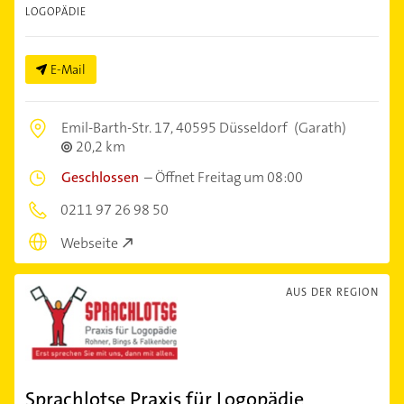
LOGOPÄDIE
E-Mail
Emil-Barth-Str. 17,
40595 Düsseldorf
(Garath)
20,2 km
Geschlossen
–
Öffnet Freitag um 08:00
0211 97 26 98 50
Webseite
AUS DER REGION
Sprachlotse Praxis für Logopädie