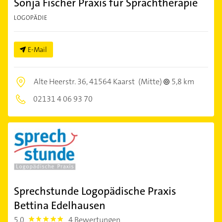
Sonja Fischer Praxis für Sprachtherapie
LOGOPÄDIE
E-Mail
Alte Heerstr. 36,
41564 Kaarst
(Mitte)
5,8 km
02131 4 06 93 70
Sprechstunde Logopädische Praxis
Bettina Edelhausen
5,0
4 Bewertungen
5.0