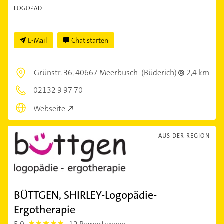
LOGOPÄDIE
E-Mail
Chat starten
Grünstr. 36,
40667 Meerbusch
(Büderich)
2,4 km
02132 9 97 70
Webseite
AUS DER REGION
BÜTTGEN, SHIRLEY-Logopädie-
Ergotherapie