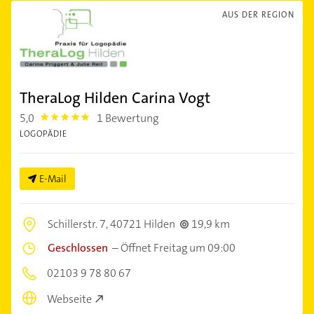
AUS DER REGION
TheraLog Hilden Carina Vogt
5,0
1 Bewertung
5.0
LOGOPÄDIE
E-Mail
Schillerstr. 7,
40721 Hilden
19,9 km
Geschlossen
–
Öffnet Freitag um 09:00
02103 9 78 80 67
Webseite