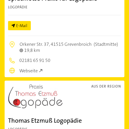
LOGOPÄDIE
E-Mail
Orkener Str. 37,
41515 Grevenbroich
(Stadtmitte)
19,8 km
02181 65 91 50
Webseite
AUS DER REGION
Thomas Etzmuß Logopädie