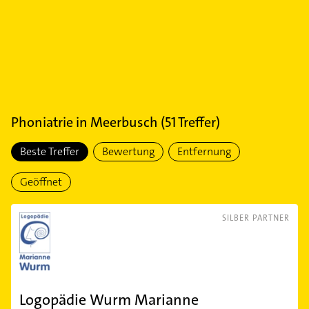
Phoniatrie
in
Meerbusch
(
51
Treffer)
Beste Treffer
Bewertung
Entfernung
Geöffnet
SILBER PARTNER
Logopädie Wurm Marianne