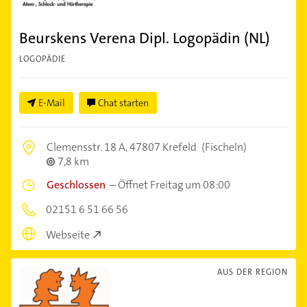
Beurskens Verena Dipl. Logopädin (NL)
LOGOPÄDIE
E-Mail
Chat starten
Clemensstr. 18 A,
47807 Krefeld
(Fischeln)
7,8 km
Geschlossen
–
Öffnet Freitag um 08:00
02151 6 51 66 56
Webseite
AUS DER REGION