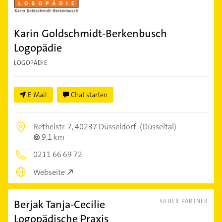
Karin Goldschmidt-Berkenbusch
Logopädie
LOGOPÄDIE
E-Mail
Chat starten
Rethelstr. 7,
40237 Düsseldorf
(Düsseltal)
9,1 km
0211 66 69 72
Webseite
Berjak Tanja-Cecilie
SILBER PARTNER
Logopädische Praxis