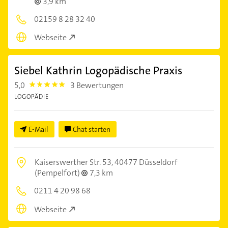
3,9 km
02159 8 28 32 40
Webseite
Siebel Kathrin Logopädische Praxis
5,0
3 Bewertungen
5.0
LOGOPÄDIE
E-Mail
Chat starten
Kaiserswerther Str. 53,
40477 Düsseldorf
(Pempelfort)
7,3 km
0211 4 20 98 68
Webseite