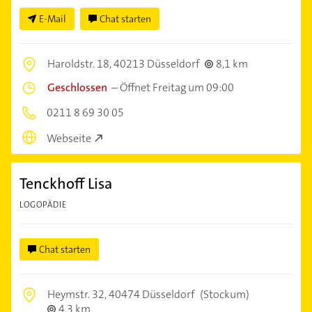
E-Mail
Chat starten
Haroldstr. 18,
40213 Düsseldorf
8,1 km
Geschlossen
–
Öffnet Freitag um 09:00
0211 8 69 30 05
Webseite
Tenckhoff Lisa
LOGOPÄDIE
Chat starten
Heymstr. 32,
40474 Düsseldorf
(Stockum)
4,3 km