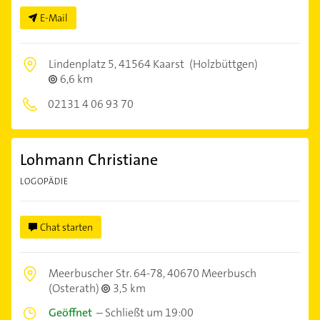
E-Mail
Lindenplatz 5,
41564 Kaarst
(Holzbüttgen)
6,6 km
02131 4 06 93 70
Lohmann Christiane
LOGOPÄDIE
Chat starten
Meerbuscher Str. 64-78,
40670 Meerbusch
(Osterath)
3,5 km
Geöffnet
–
Schließt um 19:00