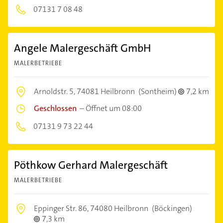
07131 7 08 48
Angele Malergeschäft GmbH
MALERBETRIEBE
Arnoldstr. 5,
74081 Heilbronn
(Sontheim)
7,2 km
Geschlossen
–
Öffnet um 08:00
07131 9 73 22 44
Pöthkow Gerhard Malergeschäft
MALERBETRIEBE
Eppinger Str. 86,
74080 Heilbronn
(Böckingen)
7,3 km