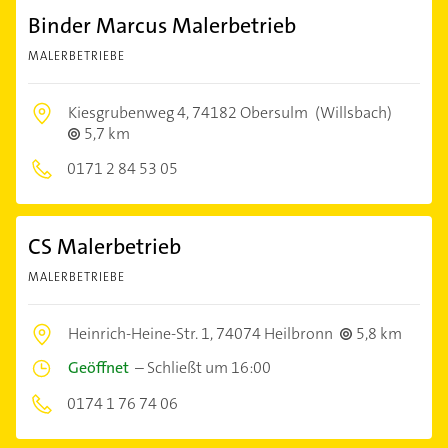
Binder Marcus Malerbetrieb
MALERBETRIEBE
Kiesgrubenweg 4,
74182 Obersulm
(Willsbach)
5,7 km
0171 2 84 53 05
CS Malerbetrieb
MALERBETRIEBE
Heinrich-Heine-Str. 1,
74074 Heilbronn
5,8 km
Geöffnet
–
Schließt um 16:00
0174 1 76 74 06