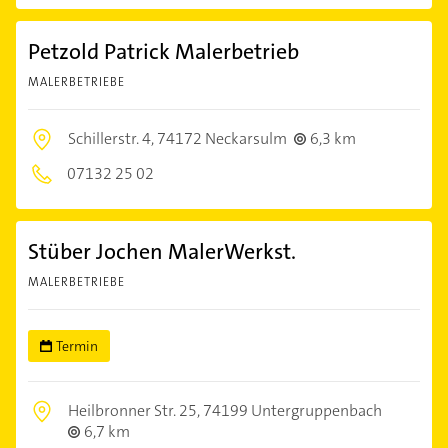
Petzold Patrick Malerbetrieb
MALERBETRIEBE
Schillerstr. 4,
74172 Neckarsulm
6,3 km
07132 25 02
Stüber Jochen MalerWerkst.
MALERBETRIEBE
Termin
Heilbronner Str. 25,
74199 Untergruppenbach
6,7 km