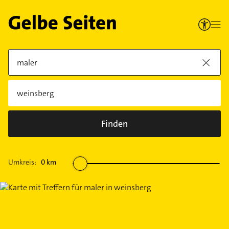
Finden
Umkreis:
0
km