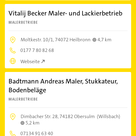
Vitalij Becker Maler- und Lackierbetrieb
MALERBETRIEBE
Moltkestr. 10/1,
74072 Heilbronn
4,7 km
0177 7 80 82 68
Webseite
Badtmann Andreas Maler, Stukkateur,
Bodenbeläge
MALERBETRIEBE
Dimbacher Str. 28,
74182 Obersulm
(Willsbach)
5,2 km
07134 91 63 40