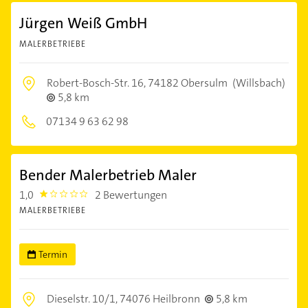
Jürgen Weiß GmbH
MALERBETRIEBE
Robert-Bosch-Str. 16,
74182 Obersulm
(Willsbach)
5,8 km
07134 9 63 62 98
Bender Malerbetrieb Maler
1,0
2 Bewertungen
1.0
MALERBETRIEBE
Termin
Dieselstr. 10/1,
74076 Heilbronn
5,8 km