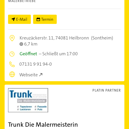
MALERBETRIEBE
E-Mail
Termin
Kreuzäckerstr. 11,
74081 Heilbronn
(Sontheim)
6,7 km
Geöffnet
–
Schließt um 17:00
07131 9 91 94-0
Webseite
PLATIN PARTNER
Trunk Die Malermeisterin