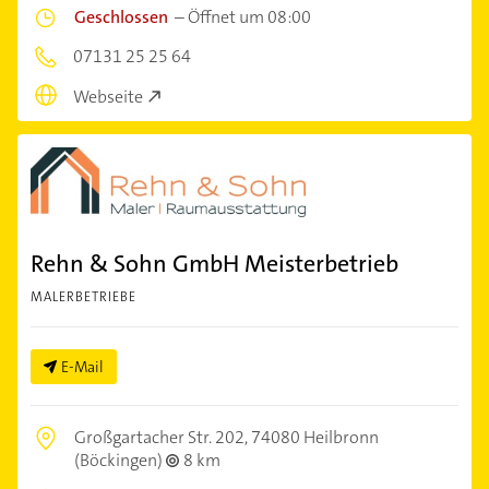
Geschlossen
–
Öffnet um 08:00
07131 25 25 64
Webseite
Rehn & Sohn GmbH Meisterbetrieb
MALERBETRIEBE
E-Mail
Großgartacher Str. 202,
74080 Heilbronn
(Böckingen)
8 km