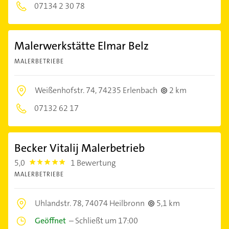
07134 2 30 78
Malerwerkstätte Elmar Belz
MALERBETRIEBE
Weißenhofstr. 74,
74235 Erlenbach
2 km
07132 62 17
Becker Vitalij Malerbetrieb
5,0
1 Bewertung
5.0
MALERBETRIEBE
Uhlandstr. 78,
74074 Heilbronn
5,1 km
Geöffnet
–
Schließt um 17:00