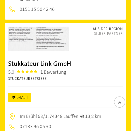
0151 15 50 42 46
AUS DER REGION
SILBER PARTNER
Stukkateur Link GmbH
5,0
1 Bewertung
5.0
STUCKATEURBETRIEBE
E-Mail
Im Brühl 68/1,
74348 Lauffen
13,8 km
07133 96 06 30