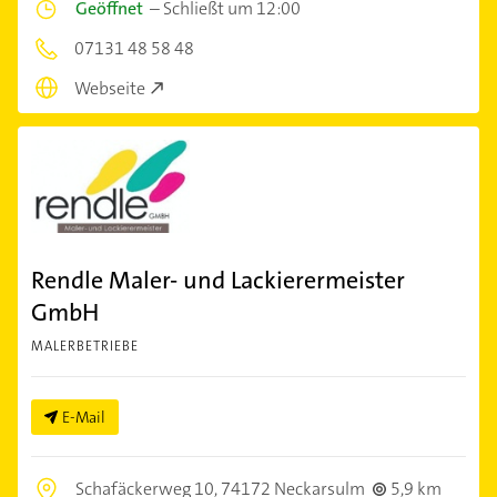
Geöffnet
–
Schließt um 12:00
07131 48 58 48
Webseite
Rendle Maler- und Lackierermeister
GmbH
MALERBETRIEBE
E-Mail
Schafäckerweg 10,
74172 Neckarsulm
5,9 km