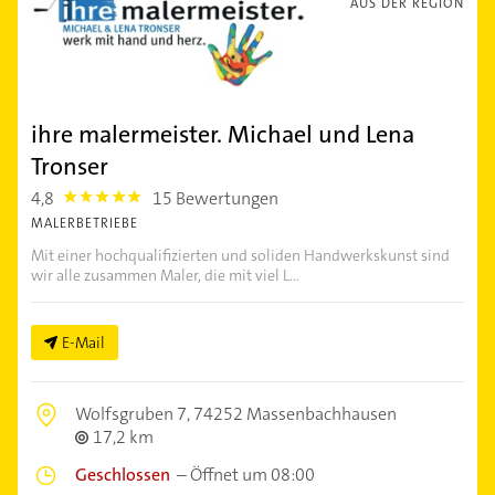
AUS DER REGION
ihre malermeister. Michael und Lena
Tronser
4,8
15 Bewertungen
4.8
MALERBETRIEBE
Mit einer hochqualifizierten und soliden Handwerkskunst sind
wir alle zusammen Maler, die mit viel L...
E-Mail
Wolfsgruben 7,
74252 Massenbachhausen
17,2 km
Geschlossen
–
Öffnet um 08:00