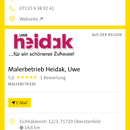
07135 9 38 92 41
Webseite
AUS DER REGION
Malerbetrieb Heidak, Uwe
5,0
1 Bewertung
5.0
MALERBETRIEBE
E-Mail
Eichhäldenstr. 12/3,
71720 Oberstenfeld
14,6 km