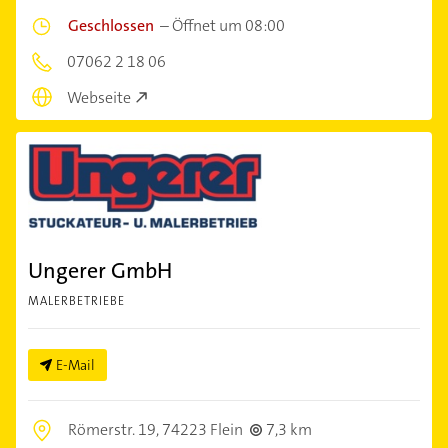
Geschlossen
–
Öffnet um 08:00
07062 2 18 06
Webseite
Ungerer GmbH
MALERBETRIEBE
E-Mail
Römerstr. 19,
74223 Flein
7,3 km