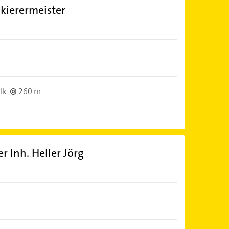
ckierermeister
lk
260 m
r Inh. Heller Jörg