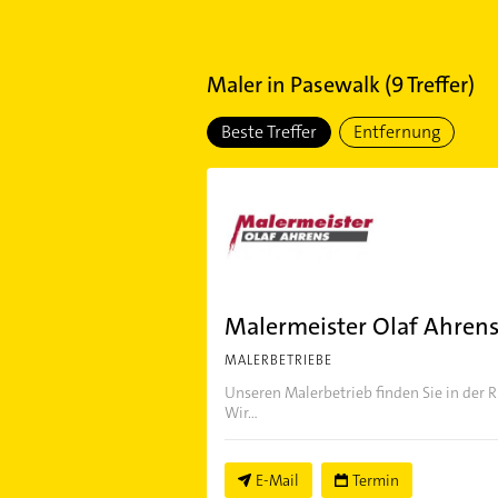
Maler
in
Pasewalk
(
9
Treffer)
Beste Treffer
Entfernung
Malermeister Olaf Ahrens
MALERBETRIEBE
Unseren Malerbetrieb finden Sie in der 
Wir...
E-Mail
Termin