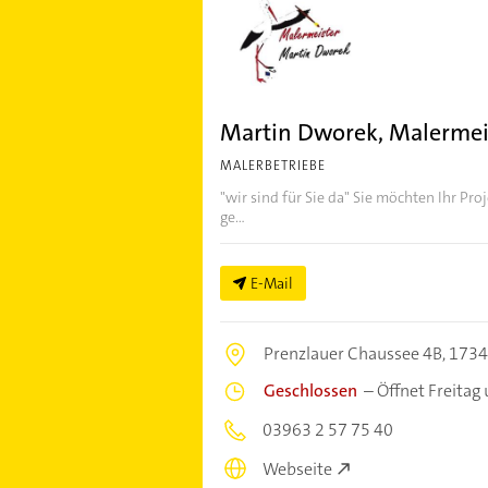
Martin Dworek, Malermei
MALERBETRIEBE
"wir sind für Sie da" Sie möchten Ihr P
ge...
E-Mail
Prenzlauer Chaussee 4B,
1734
Geschlossen
–
Öffnet Freitag
03963 2 57 75 40
Webseite