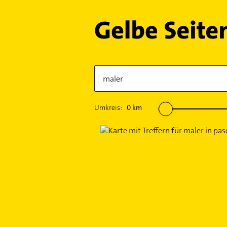
Umkreis:
0
km