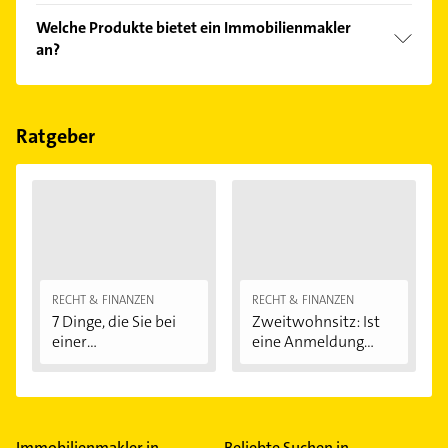
Folgende Leistungen werden angeboten: Bewertung
Welche Produkte bietet ein Immobilienmakler
von Gebäuden.
an?
Das Angebot umfasst unter anderem
Eigentumswohnungen, Gewerbeimmobilien und
Baugrundstücke.
Ratgeber
RECHT & FINANZEN
RECHT & FINANZEN
7 Dinge, die Sie bei
Zweitwohnsitz: Ist
einer
eine Anmeldung...
Immobilienfinanzier
ung...
Immobilienmakler in
Beliebte Suchen in