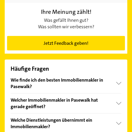
Ihre Meinung zählt!
Was gefällt Ihnen gut?
Was sollten wir verbessern?
Jetzt Feedback geben!
Häufige Fragen
Wie finde ich den besten Immobilienmakler in
Pasewalk?
Vergleichen Sie alle Anbieter anhand echter
Welcher Immobilienmakler in Pasewalk hat
Kundenmeinungen und profitieren Sie von den
gerade geöffnet?
Empfehlungen. Die Suchergebnisse können Sie sich
einfach nach
Bewertungen
sortiert anzeigen lassen.
Im Anbieter-Bereich finden Sie alle
Öffnungszeiten
.
Welche Dienstleistungen übernimmt ein
Bitte beachten Sie, dass diese an Sonn- und
Immobilienmakler?
Feiertagen abweichen können.