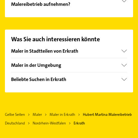
Malereibetrieb aufnehmen?
Es ist sehr einfach Kontakt mit Hubert Martina
Malereibetrieb aufzunehmen. Einfach die
passenden Kontaktmöglichkeiten wie Adresse oder
Mail in unserem Kontaktdaten-Bereich auswählen.
Was Sie auch interessieren könnte
Hier finden Sie alle
Kontaktdaten
.
Maler in Stadtteilen von Erkrath
Hochdahl
Maler in der Umgebung
Unterfeldhaus
Hilden
Beliebte Suchen in Erkrath
Mettmann
Fensterbauer
Düsseldorf
Fenster
Haan Rheinland
Physikalische Therapie
Ratingen
Gelbe Seiten
Maler
Maler in Erkrath
Hubert Martina Malereibetrieb
Physiotherapie
Wülfrath
Deutschland
Nordrhein-Westfalen
Erkrath
Krankengymnastik
Heiligenhaus
Putzfrau
Langenfeld (Rheinland)