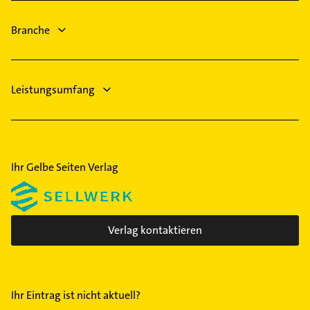
Gebäudereinigung
Solingen
Elektroinstallation
Branche
Neuss
Elektriker
Elektro Reparatur
Leistungsumfang
Ihr Gelbe Seiten Verlag
Verlag kontaktieren
Ihr Eintrag ist nicht aktuell?