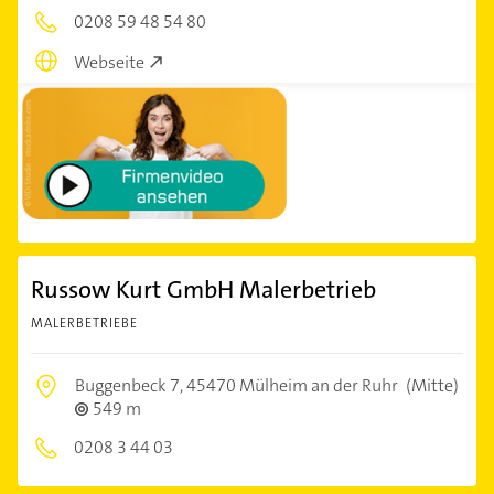
0208 59 48 54 80
Webseite
Russow Kurt GmbH Malerbetrieb
MALERBETRIEBE
Buggenbeck 7,
45470 Mülheim an der Ruhr
(Mitte)
549 m
0208 3 44 03