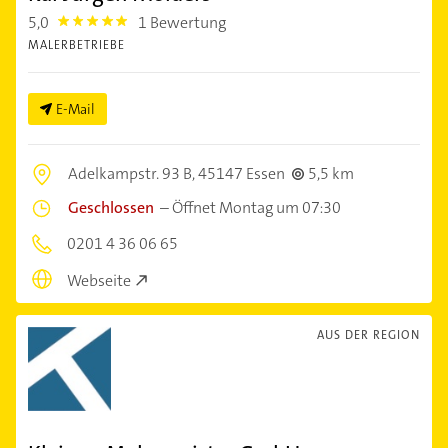
5,0
1 Bewertung
5.0
MALERBETRIEBE
E-Mail
Adelkampstr. 93 B,
45147 Essen
5,5 km
Geschlossen
–
Öffnet Montag um 07:30
0201 4 36 06 65
Webseite
AUS DER REGION