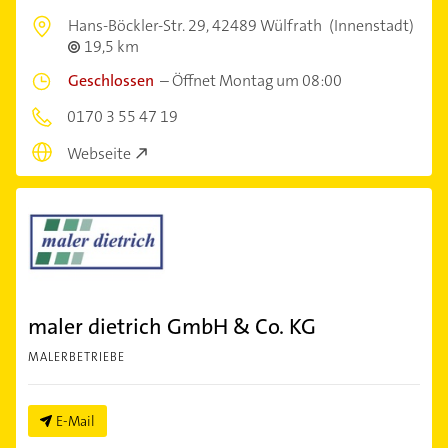
Hans-Böckler-Str. 29,
42489 Wülfrath
(Innenstadt)
19,5 km
Geschlossen
–
Öffnet Montag um 08:00
0170 3 55 47 19
Webseite
maler dietrich GmbH & Co. KG
MALERBETRIEBE
E-Mail