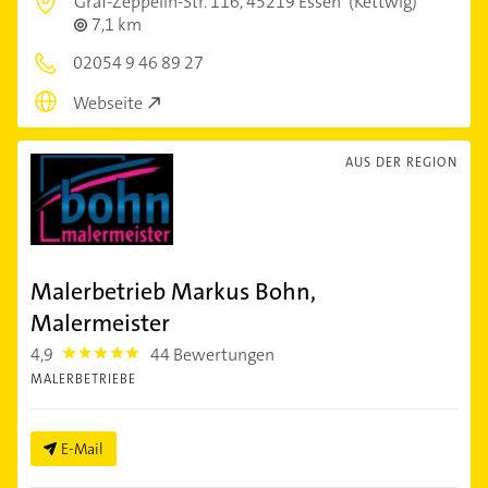
Graf-Zeppelin-Str. 116,
45219 Essen
(Kettwig)
7,1 km
02054 9 46 89 27
Webseite
AUS DER REGION
Malerbetrieb Markus Bohn,
Malermeister
4,9
44 Bewertungen
4.9
MALERBETRIEBE
E-Mail