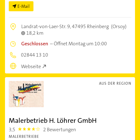
E-Mail
Landrat-von-Laer-Str. 9,
47495 Rheinberg
(Orsoy)
18,2 km
Geschlossen
–
Öffnet Montag um 10:00
02844 13 10
Webseite
AUS DER REGION
Malerbetrieb H. Löhrer GmbH
3,5
2 Bewertungen
3.5
MALERBETRIEBE