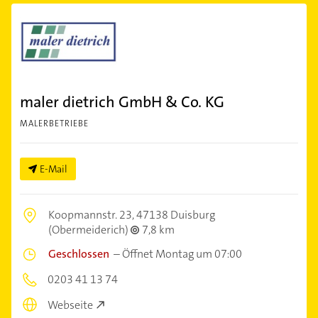
maler dietrich GmbH & Co. KG
MALERBETRIEBE
E-Mail
Koopmannstr. 23,
47138 Duisburg
(Obermeiderich)
7,8 km
Geschlossen
–
Öffnet Montag um 07:00
0203 41 13 74
Webseite