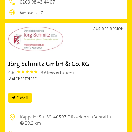
0203 98 43 44 07
Webseite
AUS DER REGION
Jörg Schmitz GmbH & Co. KG
4,8
99 Bewertungen
4.8
MALERBETRIEBE
E-Mail
Kappeler Str. 39,
40597 Düsseldorf
(Benrath)
29,2 km