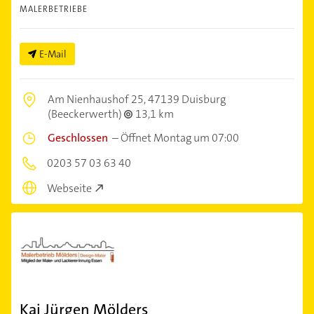
MALERBETRIEBE
E-Mail
Am Nienhaushof 25,
47139 Duisburg
(Beeckerwerth)
13,1 km
Geschlossen
–
Öffnet Montag um 07:00
0203 57 03 63 40
Webseite
Kai Jürgen Mölders