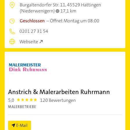
Burgaltendorfer Str. 11,
45529 Hattingen
(Niederwenigern)
17,1 km
Geschlossen
–
Öffnet Montag um 08:00
0201 27 31 54
Webseite
Anstrich & Malerarbeiten Ruhrmann
5,0
120 Bewertungen
5.0
MALERBETRIEBE
E-Mail