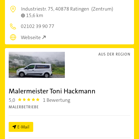
Industriestr. 75,
40878 Ratingen
(Zentrum)
15,6 km
02102 39 90 77
Webseite
AUS DER REGION
Malermeister Toni Hackmann
5,0
1 Bewertung
5.0
MALERBETRIEBE
E-Mail