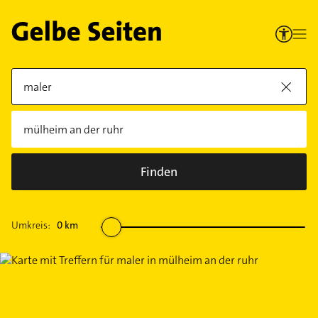
Finden
Umkreis:
0
km