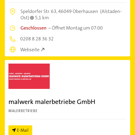
Speldorfer Str. 63,
46049 Oberhausen
(Alstaden-
Ost)
5,1 km
Geschlossen
–
Öffnet Montag um 07:00
0208 8 28 36 32
Webseite
malwerk malerbetriebe GmbH
MALERBETRIEBE
E-Mail