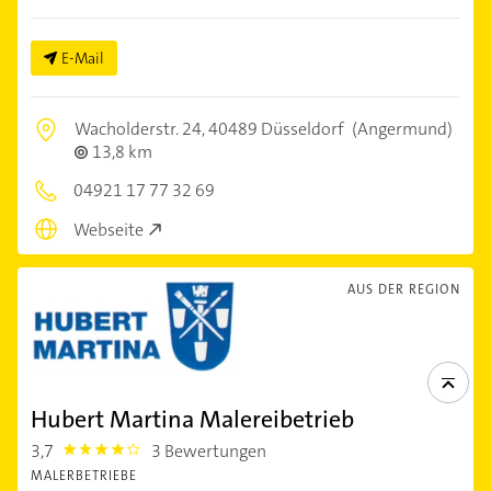
E-Mail
Wacholderstr. 24,
40489 Düsseldorf
(Angermund)
13,8 km
04921 17 77 32 69
Webseite
AUS DER REGION
Hubert Martina Malereibetrieb
3,7
3 Bewertungen
3.7
MALERBETRIEBE