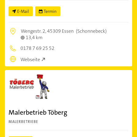
E-Mail
Termin
Wengestr. 2,
45309 Essen
(Schonnebeck)
13,4 km
0178 7 69 25 52
Webseite
Malerbetrieb Töberg
MALERBETRIEBE