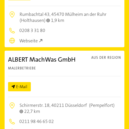
Rumbachtal 43,
45470 Mülheim an der Ruhr
(Holthausen)
1,9 km
0208 3 31 80
Webseite
ALBERT MachWas GmbH
AUS DER REGION
MALERBETRIEBE
E-Mail
Schirmerstr. 18,
40211 Düsseldorf
(Pempelfort)
22,7 km
0211 98 46 65 02