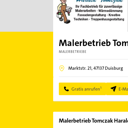
Malerbetrieb To
MALERBETRIEBE
Marktstr. 21,
47137
Duisburg
Gratis anrufen
E-Ma
Malerbetrieb Tomczak Haral