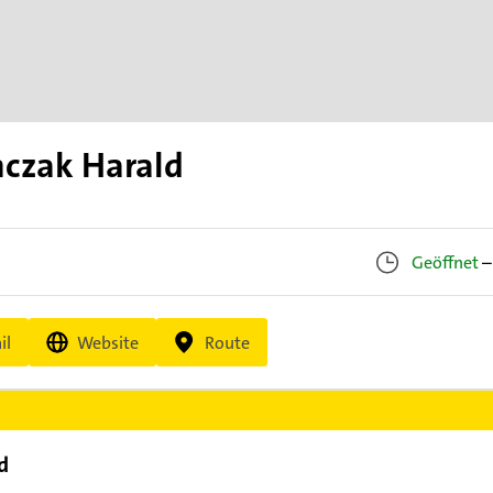
mczak Harald
Geöffnet
–
il
Website
Route
d