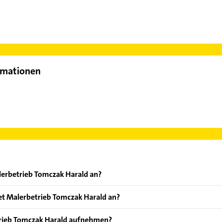
rmationen
lerbetrieb Tomczak Harald an?
ten: Anstreicher, Anstriche, Betonsanierung, Bodenbeläge und B
t Malerbetrieb Tomczak Harald an?
m Banholzer und Tomczak.
trieb Tomczak Harald aufnehmen?