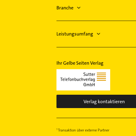
Essen
Heizungsbauer
Branche
Neukirchen-Vluyn
Heizungsfirmen
Gartenbau & Landschaftsbau
Leistungsumfang
Ihr Gelbe Seiten Verlag
Verlag kontaktieren
Transaktion über externe Partner