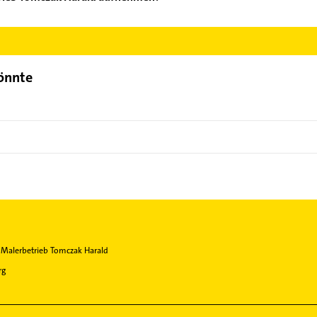
alerbetrieb Tomczak Harald aufzunehmen. Einfach die passenden K
Bereich auswählen. Hier finden Sie alle
Kontaktdaten
.
könnte
Malerbetrieb Tomczak Harald
rg