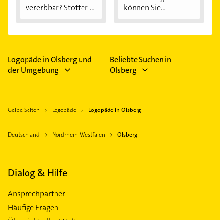
vererbbar? Stotter-
können Sie...
Ursachen...
Logopäde in Olsberg und
Beliebte Suchen in
der Umgebung
Olsberg
Gelbe Seiten
Logopäde
Logopäde in Olsberg
Deutschland
Nordrhein-Westfalen
Olsberg
Dialog & Hilfe
Ansprechpartner
Häufige Fragen