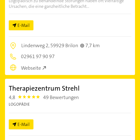
Logopädisch zu behandelnde Störungen haben oft vielfältige
Ursachen, die eine ganzheitliche Betracht...
E-Mail
Lindenweg 2,
59929 Brilon
7,7 km
02961 97 90 97
Webseite
Therapiezentrum Strehl
4,8
49 Bewertungen
4.8
LOGOPÄDIE
E-Mail