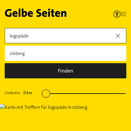
Finden
Umkreis:
0
km