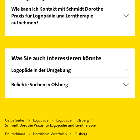
Wie kann ich Kontakt mit Schmidt Dorothe
Praxis für Logopädie und Lerntherapie
aufnehmen?
Es ist sehr einfach Kontakt mit Schmidt Dorothe
Praxis für Logopädie und Lerntherapie
aufzunehmen. Einfach die passenden
Kontaktmöglichkeiten wie Adresse oder Mail in
Was Sie auch interessieren könnte
unserem Kontaktdaten-Bereich auswählen. Hier
finden Sie alle
Kontaktdaten
.
Logopäde in der Umgebung
Brilon
Beliebte Suchen in Olsberg
Warstein
Physikalische Therapie
Meschede
Physiotherapie
Büren
Krankengymnastik
Anröchte
Gelbe Seiten
Logopäde
Logopäde in Olsberg
Schreiner
Schmallenberg
Schmidt Dorothe Praxis für Logopädie und Lerntherapie
Immobilien
Deutschland
Nordrhein-Westfalen
Olsberg
Immobilienmakler