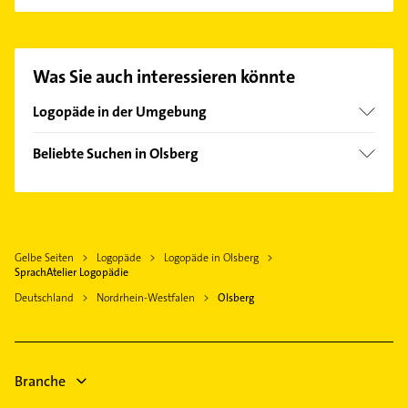
Es ist sehr einfach Kontakt mit SprachAtelier
Logopädie aufzunehmen. Einfach die passenden
Kontaktmöglichkeiten wie Adresse oder Mail in
unserem Kontaktdaten-Bereich auswählen. Hier
Was Sie auch interessieren könnte
finden Sie alle
Kontaktdaten
.
Logopäde in der Umgebung
Brilon
Beliebte Suchen in Olsberg
Warstein
Physikalische Therapie
Meschede
Physiotherapie
Büren
Krankengymnastik
Anröchte
Gelbe Seiten
Logopäde
Logopäde in Olsberg
Schreiner
Schmallenberg
SprachAtelier Logopädie
Immobilien
Arnsberg
Deutschland
Nordrhein-Westfalen
Olsberg
Immobilienmakler
Heizung & Sanitär
Lüftungsanlagen
Branche
Heizungsbauer