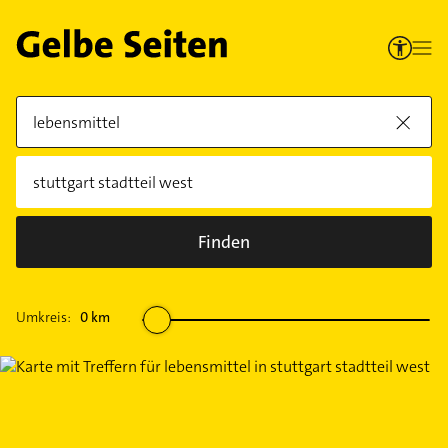
Finden
Umkreis:
0
km