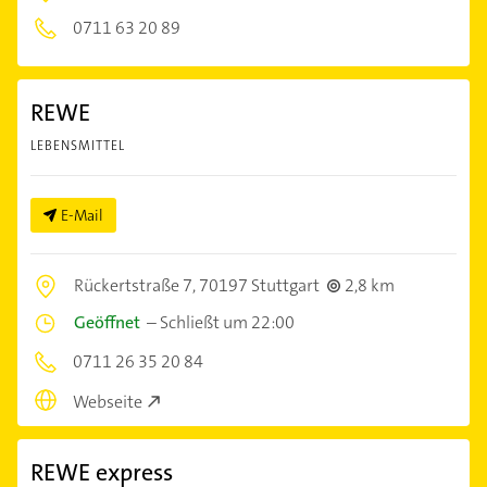
0711 63 20 89
REWE
LEBENSMITTEL
E-Mail
Rückertstraße 7,
70197 Stuttgart
2,8 km
Geöffnet
–
Schließt um 22:00
0711 26 35 20 84
Webseite
REWE express