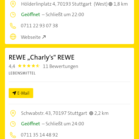
Hölderlinplatz 4,
70193 Stuttgart
(West)
1,8 km
Geöffnet
–
Schließt um 22:00
0711 22 93 07 38
Webseite
REWE ,,Charly's" REWE
4,4
11 Bewertungen
4.4
LEBENSMITTEL
E-Mail
Schwabstr. 43,
70197 Stuttgart
2,2 km
Geöffnet
–
Schließt um 24:00
0711 35 14 48 92