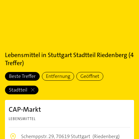
Lebensmittel
in
Stuttgart Stadtteil Riedenberg
(
4
Treffer)
Beste Treffer
Entfernung
Geöffnet
Stadtteil
CAP-Markt
LEBENSMITTEL
Schemppstr. 29,
70619 Stuttgart
(Riedenberg)