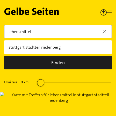
Finden
Umkreis:
0
km