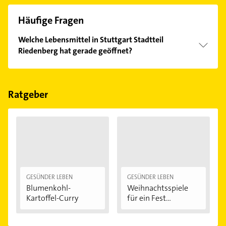
Häufige Fragen
Welche Lebensmittel in Stuttgart Stadtteil
Riedenberg hat gerade geöffnet?
Im Anbieter-Bereich finden Sie alle
Öffnungszeiten
.
Bitte beachten Sie, dass diese an Sonn- und
Feiertagen abweichen können.
Ratgeber
GESÜNDER LEBEN
GESÜNDER LEBEN
Blumenkohl-
Weihnachtsspiele
Kartoffel-Curry
für ein Fest...