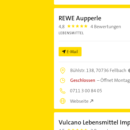
REWE Aupperle
4,8
4 Bewertungen
4.8
LEBENSMITTEL
E-Mail
Bühlstr. 138,
70736 Fellbach
Geschlossen
–
Öffnet Montag
0711 3 00 84 05
Webseite
Vulcano Lebensmittel Im