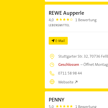
REWE Aupperle
4,0
1 Bewertung
4.0
LEBENSMITTEL
E-Mail
Stuttgarter Str. 32,
70736 Fell
Geschlossen
–
Öffnet Montag
0711 58 98 44
Webseite
PENNY
5,0
1 Bewertung
5.0