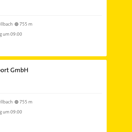
llbach
755 m
ag um 09:00
port GmbH
llbach
755 m
ag um 09:00