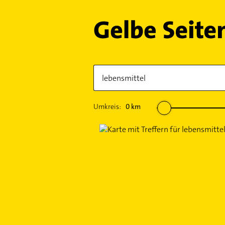
Umkreis:
0
km