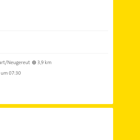
art/Neugereut
3,9 km
 um 07:30