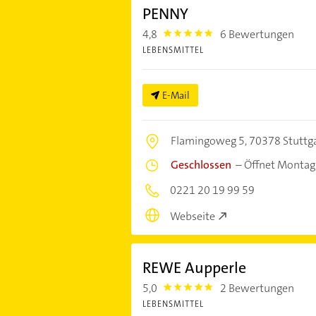
PENNY
4,8
6 Bewertungen
4.8
LEBENSMITTEL
E-Mail
Flamingoweg 5,
70378 Stuttg
Geschlossen
–
Öffnet Montag
0221 20 19 99 59
Webseite
REWE Aupperle
5,0
2 Bewertungen
5.0
LEBENSMITTEL