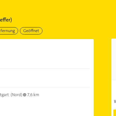
effer)
tfernung
Geöffnet
tgart
(Nord)
7,6 km
W