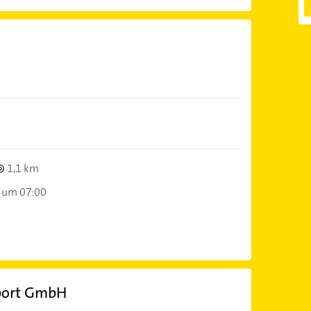
1,1 km
 um 07:00
port GmbH