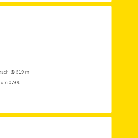
bach
619 m
 um 07:00