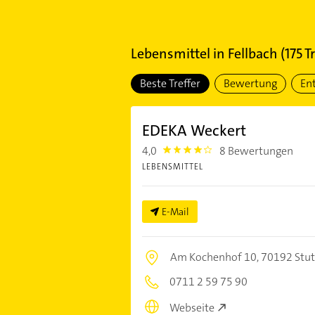
Lebensmittel
in
Fellbach
(
175
Tr
Beste Treffer
Bewertung
En
EDEKA Weckert
4,0
8 Bewertungen
4.0
LEBENSMITTEL
E-Mail
Am Kochenhof 10,
70192 Stut
0711 2 59 75 90
Webseite