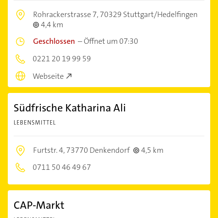
Rohrackerstrasse 7,
70329 Stuttgart/Hedelfingen
4,4 km
Geschlossen
–
Öffnet um 07:30
0221 20 19 99 59
Webseite
Südfrische Katharina Ali
LEBENSMITTEL
Furtstr. 4,
73770 Denkendorf
4,5 km
0711 50 46 49 67
CAP-Markt