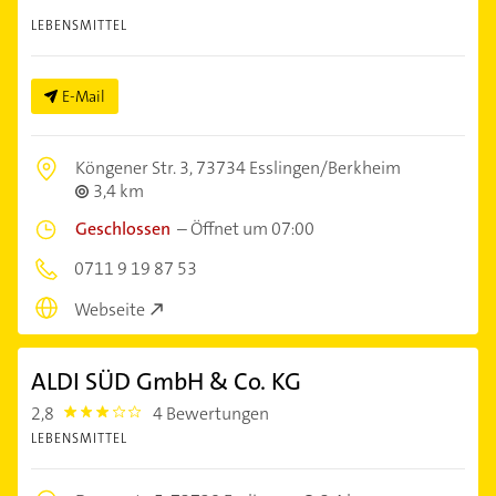
LEBENSMITTEL
E-Mail
Köngener Str. 3,
73734 Esslingen/Berkheim
3,4 km
Geschlossen
–
Öffnet um 07:00
0711 9 19 87 53
Webseite
ALDI SÜD GmbH & Co. KG
2,8
4 Bewertungen
2.8
LEBENSMITTEL