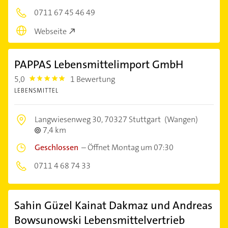
0711 67 45 46 49
Webseite
PAPPAS Lebensmittelimport GmbH
5,0
1 Bewertung
5.0
LEBENSMITTEL
Langwiesenweg 30,
70327 Stuttgart
(Wangen)
7,4 km
Geschlossen
–
Öffnet Montag um 07:30
0711 4 68 74 33
Sahin Güzel Kainat Dakmaz und Andreas
Bowsunowski Lebensmittelvertrieb