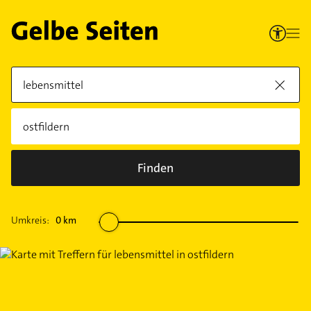
Finden
Umkreis:
0
km