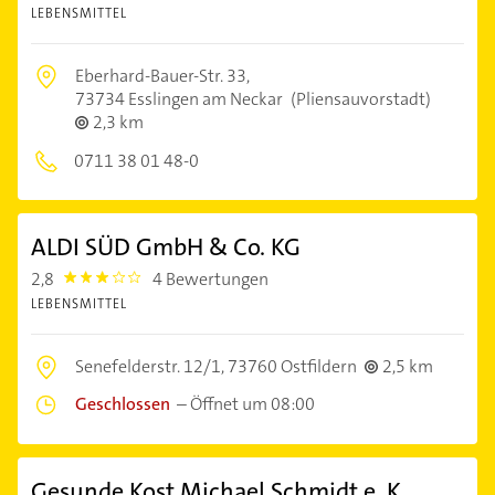
LEBENSMITTEL
Eberhard-Bauer-Str. 33,
73734 Esslingen am Neckar
(Pliensauvorstadt)
2,3 km
0711 38 01 48-0
ALDI SÜD GmbH & Co. KG
2,8
4 Bewertungen
2.8
LEBENSMITTEL
Senefelderstr. 12/1,
73760 Ostfildern
2,5 km
Geschlossen
–
Öffnet um 08:00
Gesunde Kost Michael Schmidt e. K.