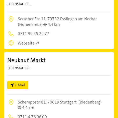
LEBENSMITTEL
Seracher Str. 11,
73732 Esslingen am Neckar
(Hohenkreuz)
4,4 km
0711 99 55 22 77
Webseite
Neukauf Markt
LEBENSMITTEL
E-Mail
Schemppstr. 81,
70619 Stuttgart
(Riedenberg)
4,4 km
0711 4 76 06 00