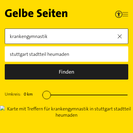
Finden
Umkreis:
0
km