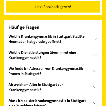
Jetzt Feedback geben!
Häufige Fragen
Welche Krankengymnastik in Stuttgart Stadtteil
Heumaden hat gerade geöffnet?
Im Anbieter-Bereich finden Sie alle
Öffnungszeiten
.
Welche Dienstleistungen übernimmt eine
Bitte beachten Sie, dass diese an Sonn- und
Krankengymnastik?
Feiertagen abweichen können.
Folgende Leistungen werden angeboten:
Wo finde ich Adressen von Krankengymnastik-
Elektrotherapie.
Praxen in Stuttgart?
Adressen von Praxen für Krankengymnastik in
Ab welchem Alter in Stuttgart zur
Stuttgart sind hier auf gelbeseiten.de
Krankengymnastik?
zusammengestellt. Um Krankengymnastik
durchführen zu dürfen, ist eine Ausbildung zum
Das Alter spielt bei der Krankengymnastik keine
Muss ich bei der Krankengymnastik in Stuttgart
Physiotherapeuten erforderlich. Krankengymnastik
Rolle, denn auch Kinder können sie in Anspruch
eine Zuzahlung leisten?