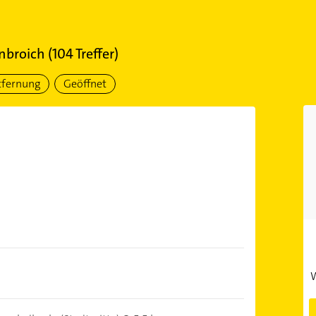
nbroich
(
104
Treffer)
tfernung
Geöffnet
W