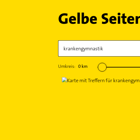
Umkreis:
0
km