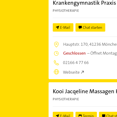
Krankengymnastik Praxi
PHYSIOTHERAPIE
E-Mail
Chat starten
Hauptstr. 170,
41236 Mönche
Geschlossen
–
Öffnet Montag
02166 4 77 66
Webseite
Kooi Jacqeline Massagen
PHYSIOTHERAPIE
E-Mail
Termin
Chat s