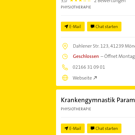
3,0
2 Bewertungen
3.0
PHYSIOTHERAPIE
E-Mail
Chat starten
Dahlener Str. 123,
41239 Mön
Geschlossen
–
Öffnet Montag
02166 31 09 01
Webseite
Krankengymnastik Paramed
PHYSIOTHERAPIE
E-Mail
Chat starten