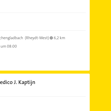
chengladbach
(Rheydt-West)
6,2 km
 um 08:00
ico J. Kaptijn