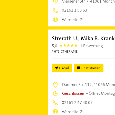
Viersener Str. 7,
41061 Mönch
02161 1 53 63
Webseite
Strerath U., Mika B. Kra
5,0
1 Bewertung
5.0
PHYSIOTHERAPIE
E-Mail
Chat starten
Dammer Str. 112,
41066 Mönc
Geschlossen
–
Öffnet Montag
02161 2 47 40 07
Webseite