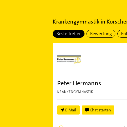
Krankengymnastik
in
Korsche
Beste Treffer
Bewertung
En
Peter Hermanns
KRANKENGYMNASTIK
E-Mail
Chat starten