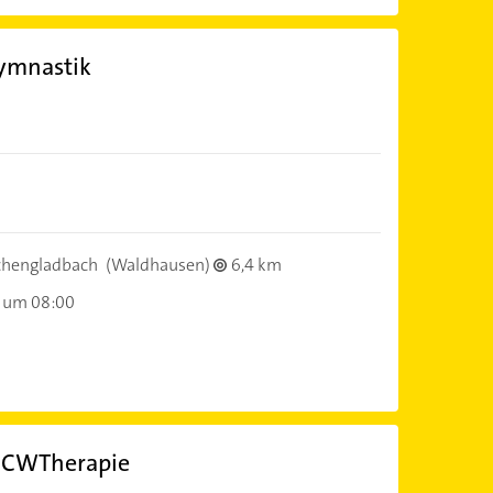
ymnastik
hengladbach
(Waldhausen)
6,4 km
 um 08:00
s CWTherapie