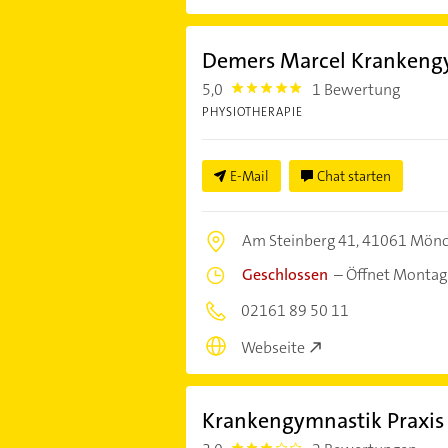
Demers Marcel Krankeng
5,0
1 Bewertung
5.0
PHYSIOTHERAPIE
E-Mail
Chat starten
Am Steinberg 41,
41061 Mönc
Geschlossen
–
Öffnet Montag
02161 89 50 11
Webseite
Krankengymnastik Praxi