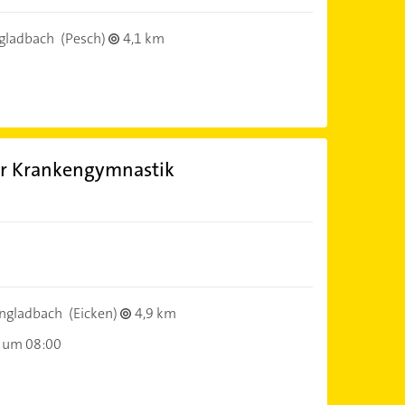
gladbach
(Pesch)
4,1 km
ür Krankengymnastik
ngladbach
(Eicken)
4,9 km
 um 08:00