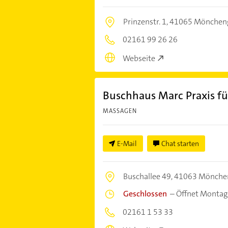
Prinzenstr. 1,
41065 Mönchen
02161 99 26 26
Webseite
Buschhaus Marc Praxis f
MASSAGEN
E-Mail
Chat starten
Buschallee 49,
41063 Mönche
Geschlossen
–
Öffnet Montag
02161 1 53 33