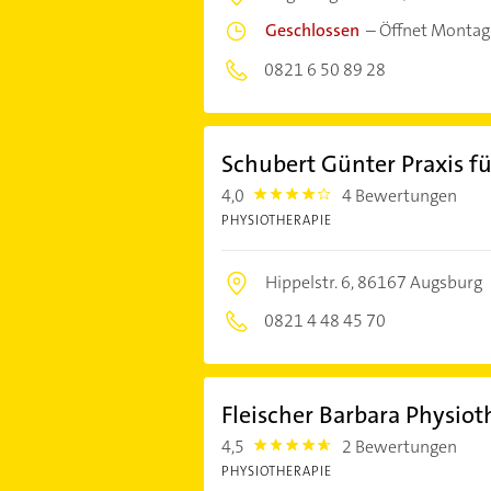
Geschlossen
–
Öffnet Montag
0821 6 50 89 28
Schubert Günter Praxis f
4,0
4 Bewertungen
4.0
PHYSIOTHERAPIE
Hippelstr. 6,
86167 Augsburg
0821 4 48 45 70
Fleischer Barbara Physio
4,5
2 Bewertungen
4.5
PHYSIOTHERAPIE