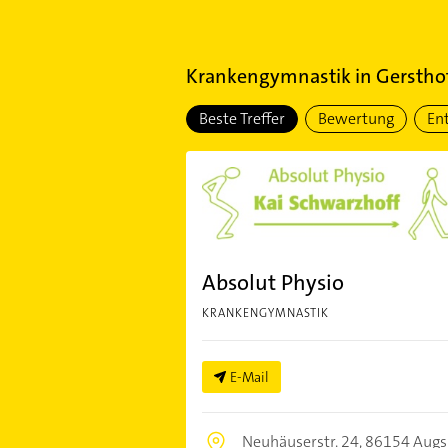
Krankengymnastik
in
Gerstho
Beste Treffer
Bewertung
En
Absolut Physio
KRANKENGYMNASTIK
E-Mail
Neuhäuserstr. 24,
86154 Augs