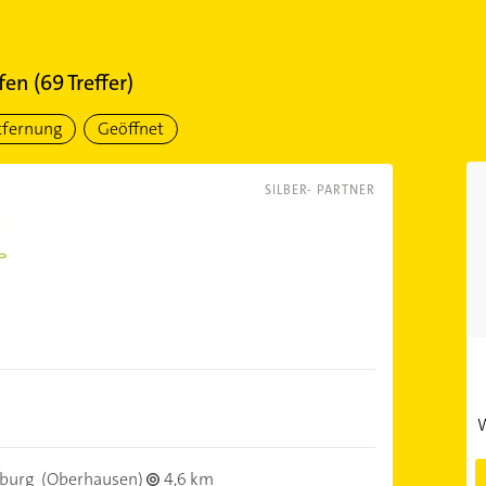
fen
(
69
Treffer)
tfernung
Geöffnet
SILBER- PARTNER
W
burg
(Oberhausen)
4,6 km