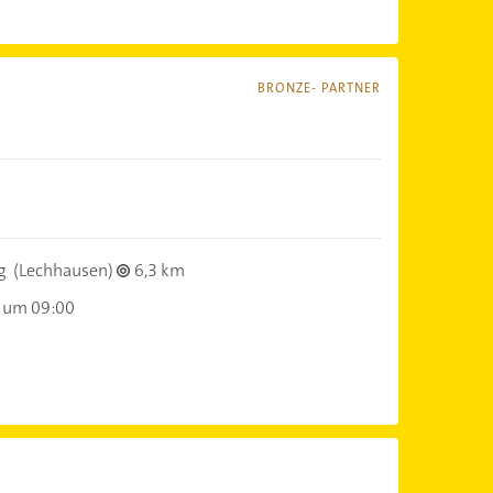
BRONZE- PARTNER
g
(Lechhausen)
6,3 km
 um 09:00