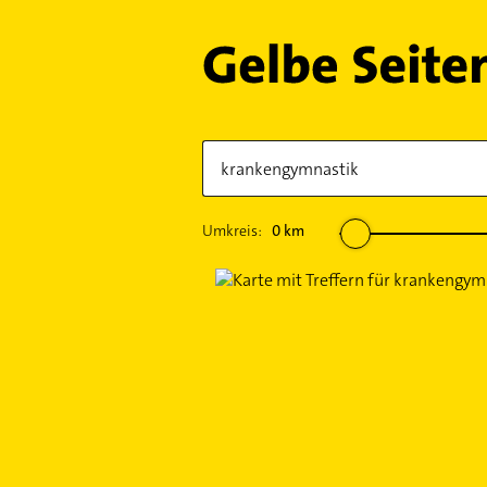
Umkreis:
0
km