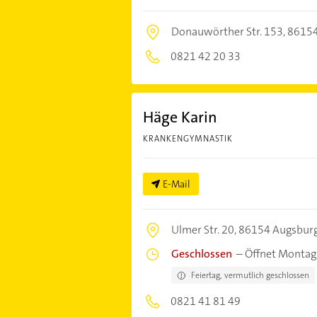
Donauwörther Str. 153,
86154
0821 42 20 33
Häge Karin
KRANKENGYMNASTIK
E-Mail
Ulmer Str. 20,
86154 Augsbur
Geschlossen
–
Öffnet Montag
Feiertag, vermutlich geschlossen
0821 41 81 49