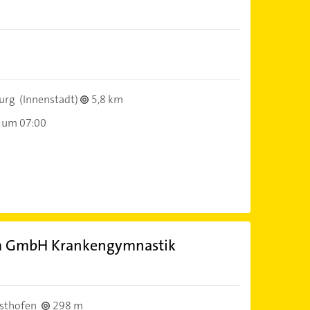
urg
(Innenstadt)
5,8 km
 um 07:00
m GmbH Krankengymnastik
sthofen
298 m