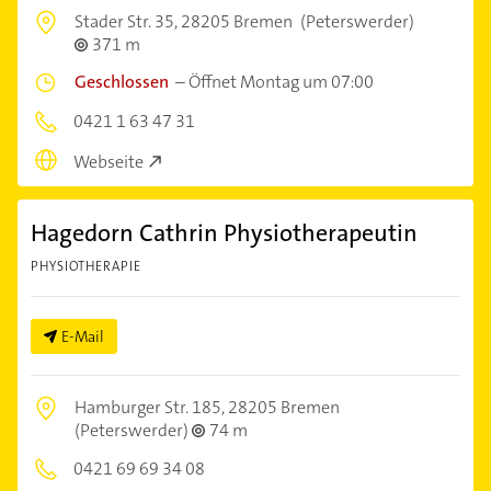
Stader Str. 35,
28205 Bremen
(Peterswerder)
371 m
Geschlossen
–
Öffnet Montag um 07:00
0421 1 63 47 31
Webseite
Hagedorn Cathrin Physiotherapeutin
PHYSIOTHERAPIE
E-Mail
Hamburger Str. 185,
28205 Bremen
(Peterswerder)
74 m
0421 69 69 34 08