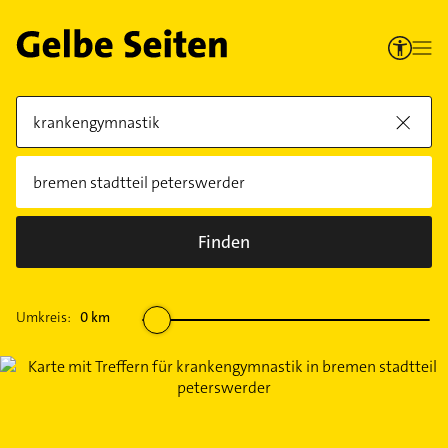
Finden
Umkreis:
0
km