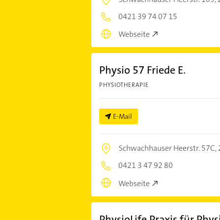
0421 39 74 07 15
Webseite
Physio 57 Friede E.
PHYSIOTHERAPIE
E-Mail
Schwachhauser Heerstr. 57C,
0421 3 47 92 80
Webseite
PhysioLife Praxis für Phy