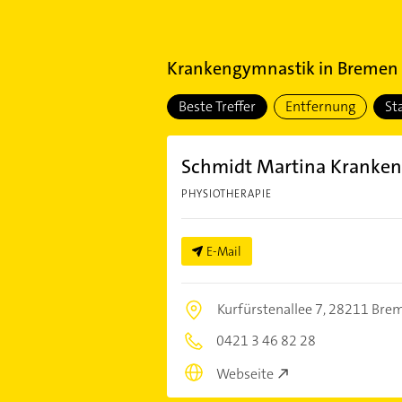
Krankengymnastik
in
Bremen S
Beste Treffer
Entfernung
St
Schmidt Martina Kranke
PHYSIOTHERAPIE
E-Mail
Kurfürstenallee 7,
28211 Bre
0421 3 46 82 28
Webseite