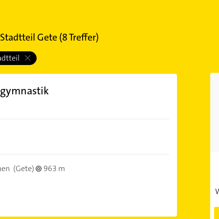
tadtteil Gete
(
8
Treffer)
adtteil
ngymnastik
men
(Gete)
963 m
W