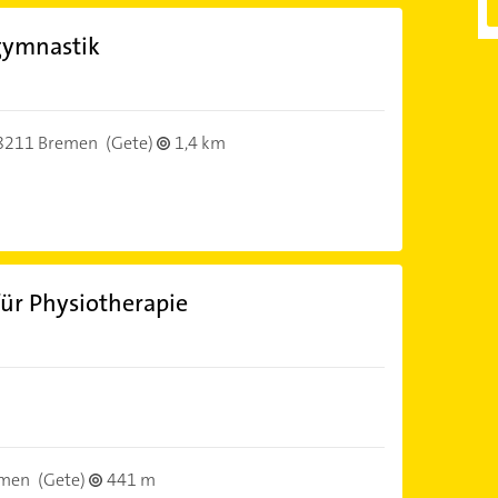
gymnastik
8211 Bremen
(Gete)
1,4 km
ür Physiotherapie
emen
(Gete)
441 m