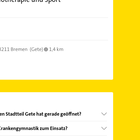
8211 Bremen
(Gete)
1,4 km
 Stadtteil Gete hat gerade geöffnet?
Öffnungszeiten
. Bitte beachten Sie, dass diese an
rankengymnastik zum Einsatz?
önnen.
em Behandlungen gemeint, die Schmerzen lindern