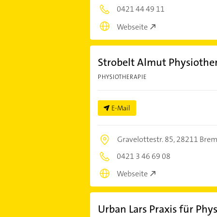
0421 44 49 11
Webseite
Strobelt Almut Physiothe
PHYSIOTHERAPIE
E-Mail
Gravelottestr. 85,
28211 Bre
0421 3 46 69 08
Webseite
Urban Lars Praxis für Phy