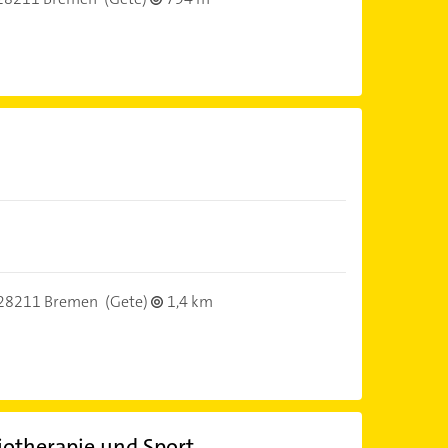
28211 Bremen
(Gete)
1,4 km
siotherapie und Sport