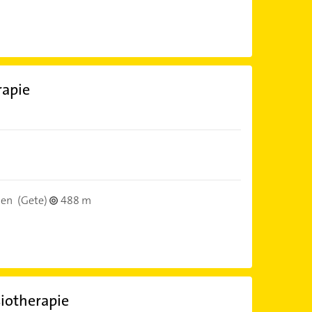
rapie
men
(Gete)
488 m
siotherapie