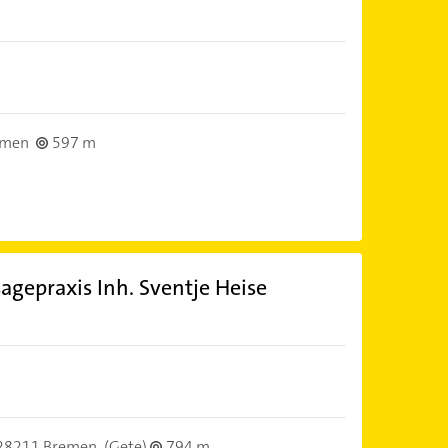
emen
597 m
agepraxis Inh. Sventje Heise
28211 Bremen
(Gete)
794 m