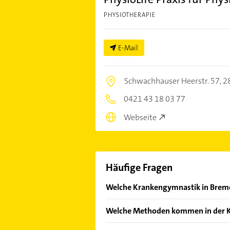
PHYSIOTHERAPIE
E-Mail
Schwachhauser Heerstr. 57,
2
0421 43 18 03 77
Webseite
Häufige Fragen
Welche Krankengymnastik in Bremen
Im Anbieter-Bereich finden Sie alle
Welche Methoden kommen in der K
Sonn- und Feiertagen abweichen k
Mit Krankengymnastik sind vor all