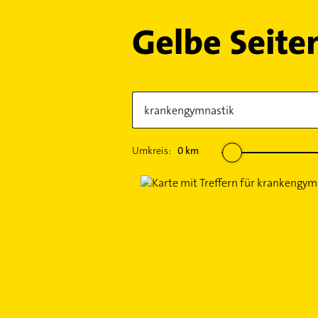
Umkreis:
0
km