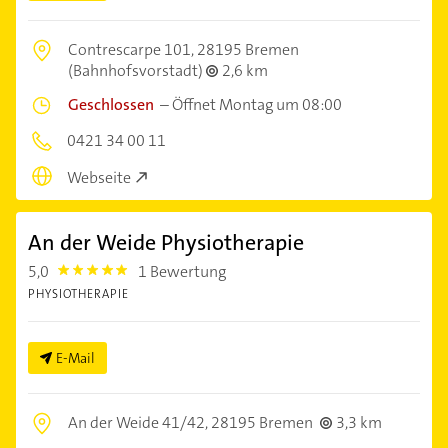
Contrescarpe 101,
28195 Bremen
(Bahnhofsvorstadt)
2,6 km
Geschlossen
–
Öffnet Montag um 08:00
0421 34 00 11
Webseite
An der Weide Physiotherapie
5,0
1 Bewertung
5.0
PHYSIOTHERAPIE
E-Mail
An der Weide 41/42,
28195 Bremen
3,3 km