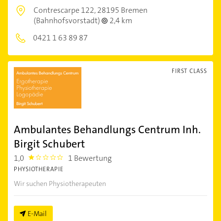
Contrescarpe 122,
28195 Bremen
(Bahnhofsvorstadt)
2,4 km
0421 1 63 89 87
FIRST CLASS
Ambulantes Behandlungs Centrum Inh.
Birgit Schubert
1,0
1 Bewertung
1.0
PHYSIOTHERAPIE
Wir suchen Physiotherapeuten
E-Mail