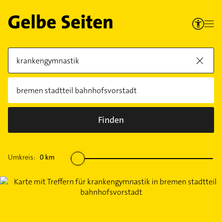
Finden
Umkreis:
0
km