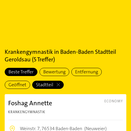
Krankengymnastik
in
Baden-Baden Stadtteil
Geroldsau
(
5
Treffer)
Beste Treffer
Bewertung
Entfernung
Geöffnet
Stadtteil
Foshag Annette
ECONOMY
KRANKENGYMNASTIK
Weinstr. 7,
76534 Baden-Baden
(Neuweier)