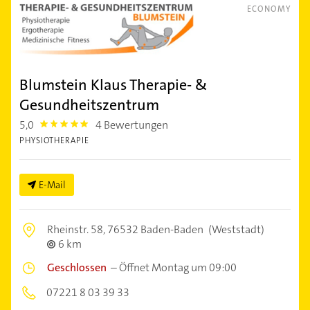
ECONOMY
Blumstein Klaus Therapie- &
Gesundheitszentrum
5,0
4 Bewertungen
5.0
PHYSIOTHERAPIE
E-Mail
Rheinstr. 58,
76532 Baden-Baden
(Weststadt)
6 km
Geschlossen
–
Öffnet Montag um 09:00
07221 8 03 39 33