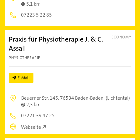
5,1 km
07223 5 22 85
Praxis für Physiotherapie J. & C.
ECONOMY
Assall
PHYSIOTHERAPIE
E-Mail
Beuerner Str. 145,
76534 Baden-Baden
(Lichtental)
2,3 km
07221 39 47 25
Webseite