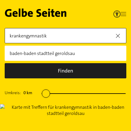
Finden
Umkreis:
0
km