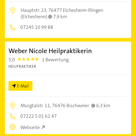
Hauptstr. 23,
76477 Elchesheim-Illingen
(Elchesheim)
7,9 km
07245 10 99 88
Weber Nicole Heilpraktikerin
5,0
1 Bewertung
5.0
HEILPRAKTIKER
E-Mail
Murgtalstr. 11,
76476 Bischweier
6,3 km
07222 5 01 61 47
Webseite