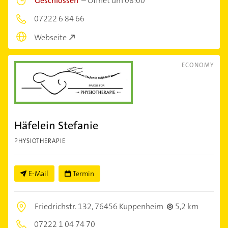
Geschlossen
–
Öffnet um 08:00
07222 6 84 66
Webseite
ECONOMY
Häfelein Stefanie
PHYSIOTHERAPIE
E-Mail
Termin
Friedrichstr. 132,
76456 Kuppenheim
5,2 km
07222 1 04 74 70