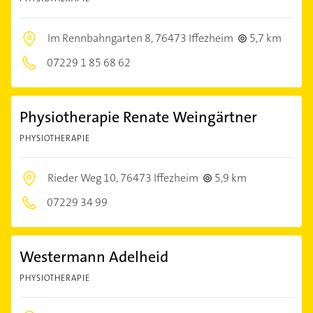
Im Rennbahngarten 8,
76473 Iffezheim
5,7 km
07229 1 85 68 62
Physiotherapie Renate Weingärtner
PHYSIOTHERAPIE
Rieder Weg 10,
76473 Iffezheim
5,9 km
07229 34 99
Westermann Adelheid
PHYSIOTHERAPIE