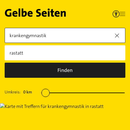
Finden
Umkreis:
0
km