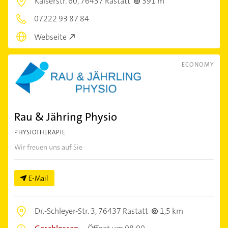
Kaiserstr. 60,
76437 Rastatt
391 m
07222 93 87 84
Webseite
ECONOMY
Rau & Jähring Physio
PHYSIOTHERAPIE
Wir freuen uns auf Sie
E-Mail
Dr.-Schleyer-Str. 3,
76437 Rastatt
1,5 km