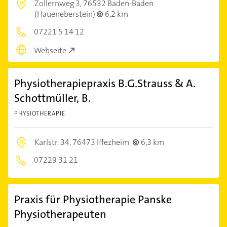
Zollernweg 3,
76532 Baden-Baden
(Haueneberstein)
6,2 km
07221 5 14 12
Webseite
Physiotherapiepraxis B.G.Strauss & A.
Schottmüller, B.
PHYSIOTHERAPIE
Karlstr. 34,
76473 Iffezheim
6,3 km
07229 31 21
Praxis für Physiotherapie Panske
Physiotherapeuten