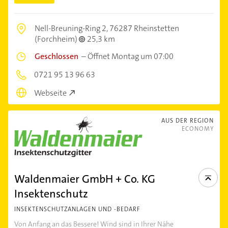
Nell-Breuning-Ring 2,
76287 Rheinstetten
(Forchheim)
25,3 km
Geschlossen
–
Öffnet Montag um 07:00
0721 95 13 96 63
Webseite
AUS DER REGION
ECONOMY
Waldenmaier GmbH + Co. KG
Insektenschutz
INSEKTENSCHUTZANLAGEN UND -BEDARF
Von Anfang an das Bessere! Wind sind in Ihrer Nähe