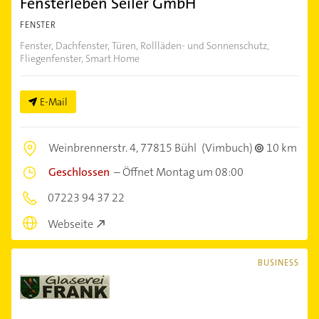
Fensterleben Seiler GmbH
FENSTER
Fenster, Dachfenster, Türen, Rollläden- und Sonnenschutz,
Fliegenfenster, Smart Home
E-Mail
Weinbrennerstr. 4,
77815 Bühl
(Vimbuch)
10 km
Geschlossen
–
Öffnet Montag um 08:00
07223 94 37 22
Webseite
BUSINESS