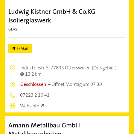
Ludwig Kistner GmbH & Co.KG
Isolierglaswerk
GLAS
E-Mail
Industriestr. 5,
77833 Ottersweier
(Ortsgebiet)
13,2 km
Geschlossen
–
Öffnet Montag um 07:30
07223 2 10 41
Webseite
Amann Metallbau GmbH
Metallbauarbeiten