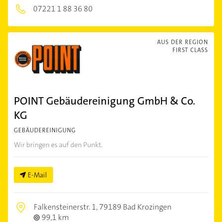
07221 1 88 36 80
AUS DER REGION
FIRST CLASS
POINT Gebäudereinigung GmbH & Co.
KG
GEBÄUDEREINIGUNG
Wir bringen es auf den Punkt.
E-Mail
Falkensteinerstr. 1,
79189 Bad Krozingen
99,1 km