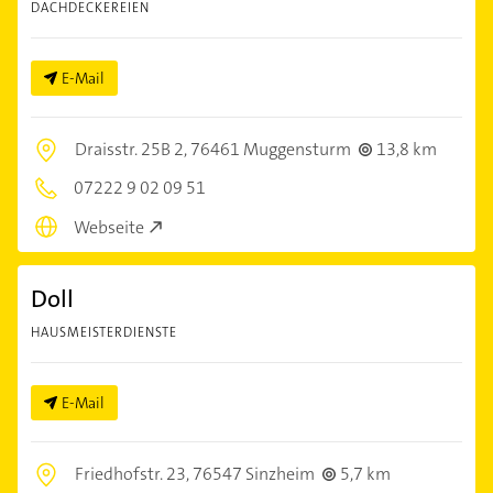
DACHDECKEREIEN
E-Mail
Draisstr. 25B 2,
76461 Muggensturm
13,8 km
07222 9 02 09 51
Webseite
Doll
HAUSMEISTERDIENSTE
E-Mail
Friedhofstr. 23,
76547 Sinzheim
5,7 km