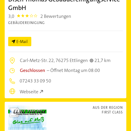
GmbH
3,0
2 Bewertungen
3.0
GEBÄUDEREINIGUNG
E-Mail
Carl-Metz-Str. 22,
76275 Ettlingen
21,7 km
Geschlossen
–
Öffnet Montag um 08:00
07243 33 09 50
Webseite
AUS DER REGION
FIRST CLASS