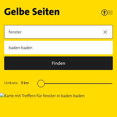
Finden
Umkreis:
0
km