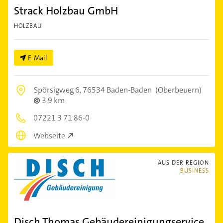
Strack Holzbau GmbH
HOLZBAU
E-Mail
Spörsigweg 6,
76534 Baden-Baden
(Oberbeuern)
3,9 km
07221 3 71 86-0
Webseite
AUS DER REGION
BUSINESS
Disch Thomas Gebäudereinigungservice