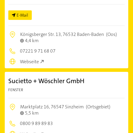
E-Mail
Königsberger Str. 13,
76532 Baden-Baden
(Oos)
4,4 km
07221 9 71 68 07
Webseite
Sucietto + Wöschler GmbH
FENSTER
Marktplatz 16,
76547 Sinzheim
(Ortsgebiet)
5,5 km
0800 9 89 89 83