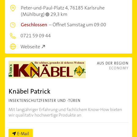
Peter-und-Paul-Platz 4,
76185 Karlsruhe
(Mühlburg)
29,3 km
Geschlossen
–
Öffnet Samstag um 09:00
0721 59 09 44
Webseite
AUS DER REGION
ECONOMY
Knäbel Patrick
INSEKTENSCHUTZFENSTER UND -TÜREN
Mit langjähriger Erfahrung und fachlichem Know-How bieten
wir qualitativ hochwertige Produkte an
E-Mail