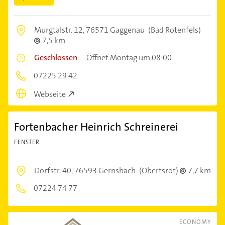
Murgtalstr. 12,
76571 Gaggenau
(Bad Rotenfels)
7,5 km
Geschlossen
–
Öffnet Montag um 08:00
07225 29 42
Webseite
Fortenbacher Heinrich Schreinerei
FENSTER
Dorfstr. 40,
76593 Gernsbach
(Obertsrot)
7,7 km
07224 74 77
ECONOMY