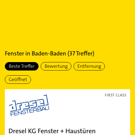
Fenster
in
Baden-Baden
(
37
Treffer)
Beste Treffer
Bewertung
Entfernung
Geöffnet
FIRST CLASS
Dresel KG Fenster + Haustüren