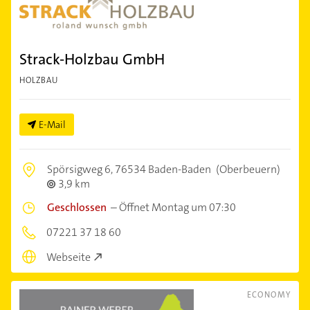
Strack-Holzbau GmbH
HOLZBAU
E-Mail
Spörsigweg 6,
76534 Baden-Baden
(Oberbeuern)
3,9 km
Geschlossen
–
Öffnet Montag um 07:30
07221 37 18 60
Webseite
ECONOMY