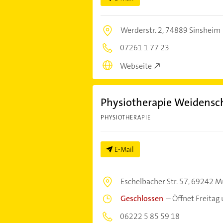
Werderstr. 2,
74889 Sinsheim
07261 1 77 23
Webseite
Physiotherapie Weidensc
PHYSIOTHERAPIE
E-Mail
Eschelbacher Str. 57,
69242 M
Geschlossen
–
Öffnet Freitag
06222 5 85 59 18