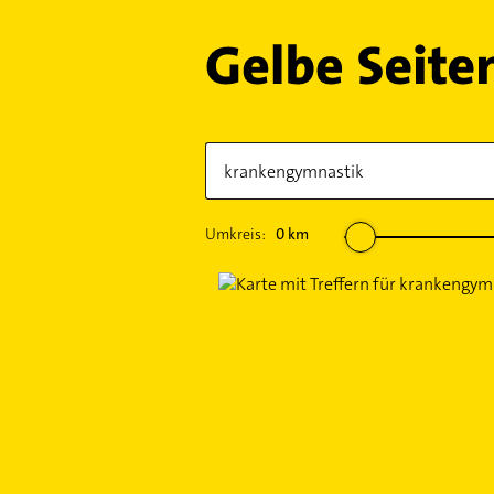
Umkreis:
0
km