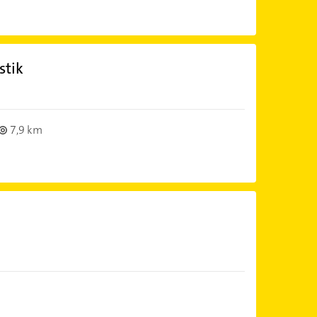
stik
7,9 km