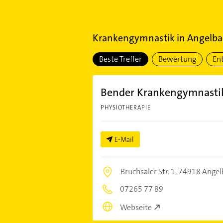
Krankengymnastik
in
Angelba
Beste Treffer
Bewertung
En
Bender Krankengymnasti
PHYSIOTHERAPIE
E-Mail
Bruchsaler Str. 1,
74918 Angel
07265 77 89
Webseite