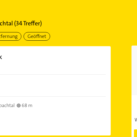
chtal
(
34
Treffer)
tfernung
Geöffnet
k
bachtal
68 m
W