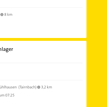
8 km
hlager
ühlhausen
(Tairnbach)
3,2 km
 um 07:25