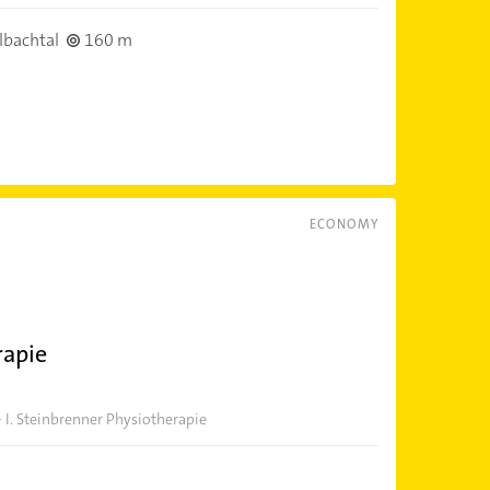
lbachtal
160 m
ECONOMY
rapie
 I. Steinbrenner Physiotherapie