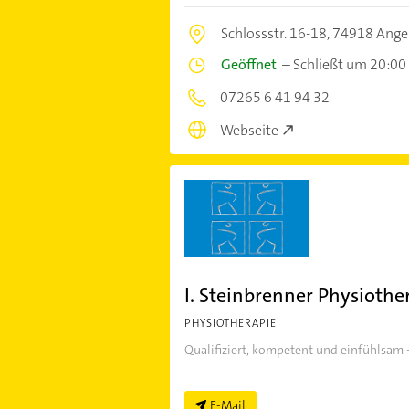
Schlossstr. 16-18,
74918 Ange
Geöffnet
–
Schließt um 20:00
07265 6 41 94 32
Webseite
I. Steinbrenner Physiothe
PHYSIOTHERAPIE
Qualifiziert, kompetent und einfühlsam -
E-Mail