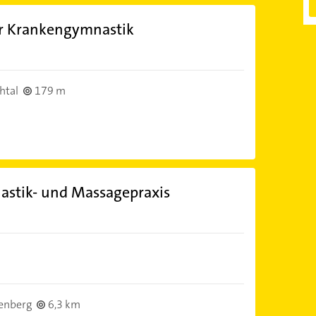
ür Krankengymnastik
htal
179 m
astik- und Massagepraxis
enberg
6,3 km