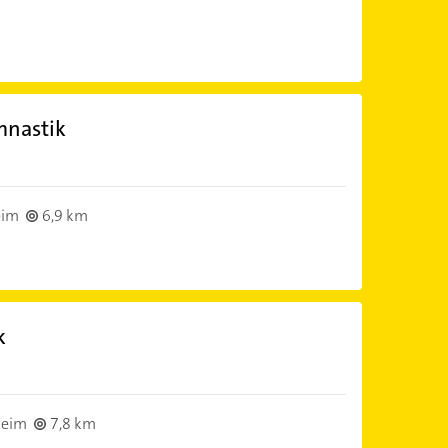
mnastik
eim
6,9 km
k
heim
7,8 km