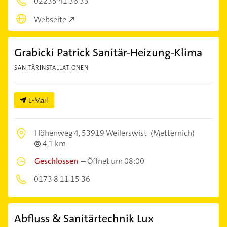
02235 41 36 33
Webseite
Grabicki Patrick Sanitär-Heizung-Klima
SANITÄRINSTALLATIONEN
E-Mail
Höhenweg 4,
53919 Weilerswist
(Metternich)
4,1 km
Geschlossen
–
Öffnet um 08:00
0173 8 11 15 36
Abfluss & Sanitärtechnik Lux