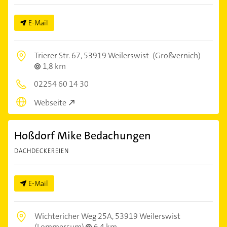
E-Mail
Trierer Str. 67,
53919 Weilerswist
(Großvernich)
1,8 km
02254 60 14 30
Webseite
Hoßdorf Mike Bedachungen
DACHDECKEREIEN
E-Mail
Wichtericher Weg 25A,
53919 Weilerswist
(Lommersum)
6,4 km