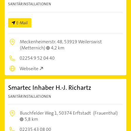
SANITÄRINSTALLATIONEN
E-Mail
Meckenheimerstr. 48,
53919 Weilerswist
(Metternich)
4,2 km
02254 9 52 04 40
Webseite
Smartec Inhaber H.-J. Richartz
SANITÄRINSTALLATIONEN
Buschfelder Weg 1,
50374 Erftstadt
(Frauenthal)
5,8 km
02235 43 08 00