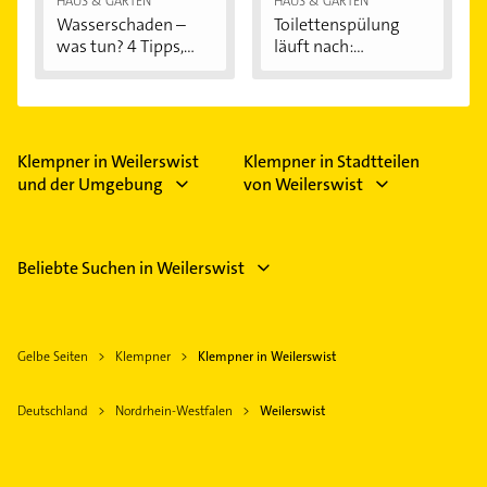
HAUS & GARTEN
HAUS & GARTEN
Wasserschaden –
Toilettenspülung
was tun? 4 Tipps,...
läuft nach:...
Klempner in Weilerswist
Klempner in Stadtteilen
und der Umgebung
von Weilerswist
Beliebte Suchen in Weilerswist
Gelbe Seiten
Klempner
Klempner in Weilerswist
Deutschland
Nordrhein-Westfalen
Weilerswist