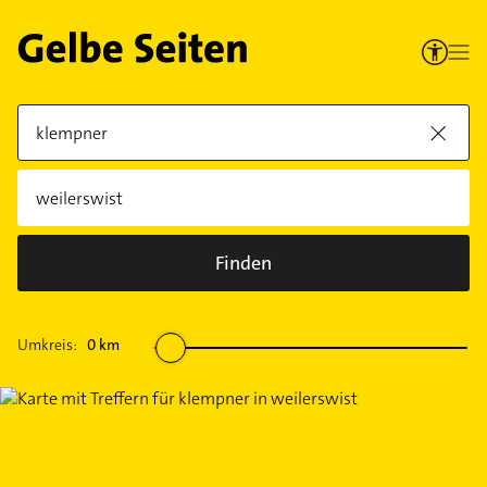
Finden
Umkreis:
0
km