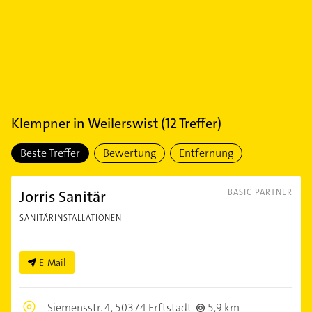
Klempner
in
Weilerswist
(
12
Treffer)
Beste Treffer
Bewertung
Entfernung
Jorris Sanitär
BASIC PARTNER
SANITÄRINSTALLATIONEN
E-Mail
Siemensstr. 4,
50374 Erftstadt
5,9 km