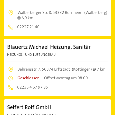
Walberberger Str. 8,
53332 Bornheim
(Walberberg)
6,9 km
02227 21 40
Blauertz Michael Heizung, Sanitär
HEIZUNGS- UND LÜFTUNGSBAU
Behrensstr. 7,
50374 Erftstadt
(Köttingen)
7 km
Geschlossen
–
Öffnet Montag um 08:00
02235 4 67 97 85
Seifert Rolf GmbH
HEIZUNGS- UND LÜFTUNGSBAU