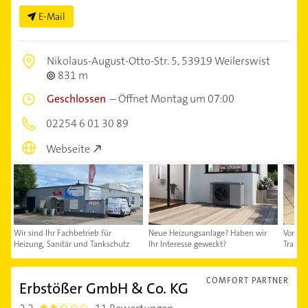
E-Mail
Nikolaus-August-Otto-Str. 5,
53919 Weilerswist
831 m
Geschlossen
–
Öffnet Montag um 07:00
02254 6 01 30 89
Webseite
Wir sind Ihr Fachbetrieb für
Neue Heizungsanlage? Haben wir
Von kl
Heizung, Sanitär und Tankschutz
Ihr Interesse geweckt?
Traumb
COMFORT PARTNER
Erbstößer GmbH & Co. KG