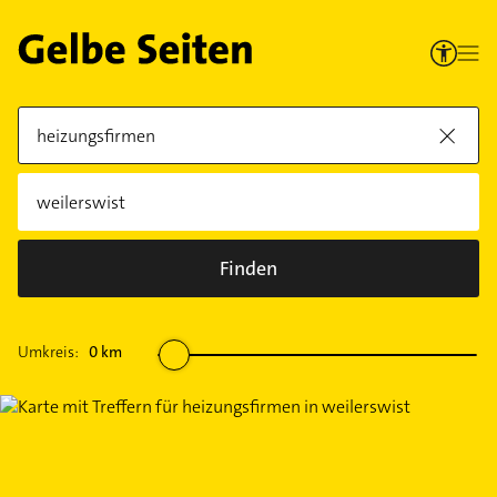
Finden
Umkreis:
0
km