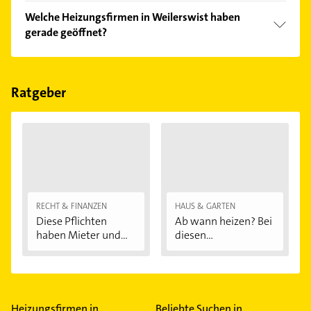
Vergleichen Sie alle Anbieter anhand echter
Welche Heizungsfirmen in Weilerswist haben
Kundenmeinungen und profitieren Sie von den
gerade geöffnet?
Empfehlungen. Die Suchergebnisse können Sie sich
einfach nach
Bewertungen
sortiert anzeigen lassen.
Im Anbieter-Bereich finden Sie alle
Öffnungszeiten
.
Bitte beachten Sie, dass diese an Sonn- und
Feiertagen abweichen können.
Ratgeber
RECHT & FINANZEN
HAUS & GARTEN
Diese Pflichten
Ab wann heizen? Bei
haben Mieter und...
diesen
Außentemperaturen
...
Heizungsfirmen in
Beliebte Suchen in