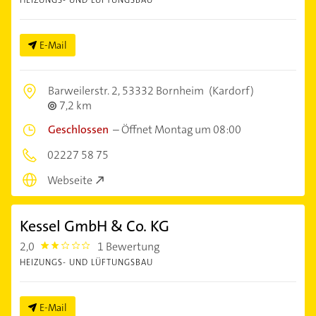
E-Mail
Barweilerstr. 2,
53332 Bornheim
(Kardorf)
7,2 km
Geschlossen
–
Öffnet Montag um 08:00
02227 58 75
Webseite
Kessel GmbH & Co. KG
2,0
1 Bewertung
2.0
HEIZUNGS- UND LÜFTUNGSBAU
E-Mail