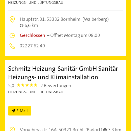
HEIZUNGS- UND LÜFTUNGSBAU
Hauptstr. 31,
53332 Bornheim
(Walberberg)
6,6 km
Geschlossen
–
Öffnet Montag um 08:00
02227 62 40
Schmitz Heizung-Sanitär GmbH Sanitär-
Heizungs- und Klimainstallation
5,0
2 Bewertungen
5.0
HEIZUNGS- UND LÜFTUNGSBAU
E-Mail
Vorgebirgsstr. 16A,
50321 Brühl
(Badorf)
7,3 km