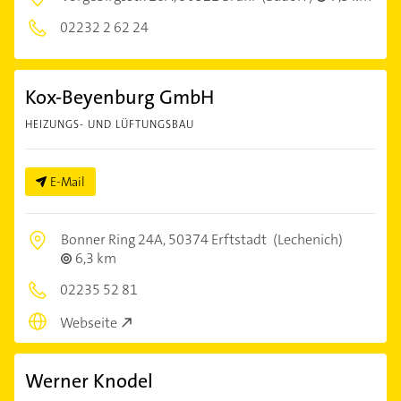
02232 2 62 24
Kox-Beyenburg GmbH
HEIZUNGS- UND LÜFTUNGSBAU
E-Mail
Bonner Ring 24A,
50374 Erftstadt
(Lechenich)
6,3 km
02235 52 81
Webseite
Werner Knodel