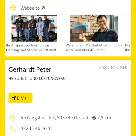
Webseite
Ihr Ansprechpartner für Gas,
Wir sind ein Meisterbetrieb und das
Kontak
Heizung und Sanitär in Erftstadt.
schon seit über 40 Jahren.
Ihnen 
Gerhardt Peter
BASIC PARTNER
HEIZUNGS- UND LÜFTUNGSBAU
E-Mail
Im Längsbusch 3,
50374 Erftstadt
7,8 km
02235 46 56 41