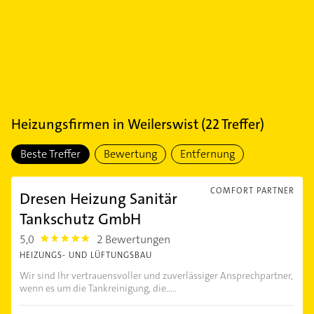
Heizungsfirmen
in
Weilerswist
(
22
Treffer)
Beste Treffer
Bewertung
Entfernung
COMFORT PARTNER
Dresen Heizung Sanitär
Tankschutz GmbH
5,0
2 Bewertungen
5.0
HEIZUNGS- UND LÜFTUNGSBAU
Wir sind Ihr vertrauensvoller und zuverlässiger Ansprechpartner,
wenn es um die Tankreinigung, die.....