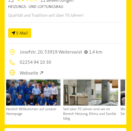
2,2
11 Bewertungen
2.2
HEIZUNGS- UND LÜFTUNGSBAU
Qualität und Tradition seit über 70 Jahren!
E-Mail
Josefstr. 20,
53919 Weilerswist
1,4 km
02254 94 10 30
Webseite
Herzlich Willkommen auf unserer
Seit über 70 Jahren sind wir im
Wir be
Homepage
Bereich Heizung, Klima und Sanitär
Sie ei
tätig