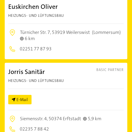
Euskirchen Oliver
HEIZUNGS- UND LÜFTUNGSBAU
Türnicher Str. 7,
53919 Weilerswist
(Lommersum)
6 km
02251 77 87 93
Jorris Sanitär
BASIC PARTNER
HEIZUNGS- UND LÜFTUNGSBAU
E-Mail
Siemensstr. 4,
50374 Erftstadt
5,9 km
02235 7 88 42