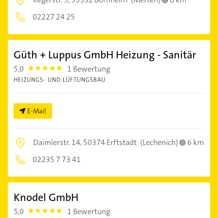
02227 24 25
Güth + Luppus GmbH Heizung - Sanitär
5,0
1 Bewertung
5.0
HEIZUNGS- UND LÜFTUNGSBAU
E-Mail
Daimlerstr. 14,
50374 Erftstadt
(Lechenich)
6 km
02235 7 73 41
Knodel GmbH
5,0
1 Bewertung
5.0