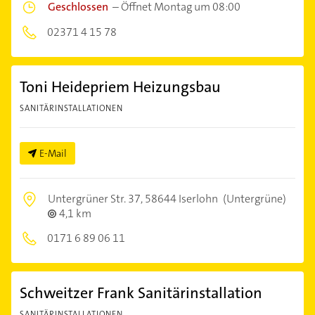
Geschlossen
–
Öffnet Montag um 08:00
02371 4 15 78
Toni Heidepriem Heizungsbau
SANITÄRINSTALLATIONEN
E-Mail
Untergrüner Str. 37,
58644 Iserlohn
(Untergrüne)
4,1 km
0171 6 89 06 11
Schweitzer Frank Sanitärinstallation
SANITÄRINSTALLATIONEN