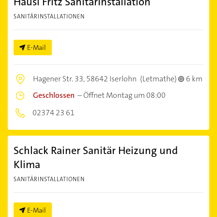
Hausl Fritz Sanitärinstallation
SANITÄRINSTALLATIONEN
E-Mail
Hagener Str. 33,
58642 Iserlohn
(Letmathe)
6 km
Geschlossen
–
Öffnet Montag um 08:00
02374 23 61
Schlack Rainer Sanitär Heizung und
Klima
SANITÄRINSTALLATIONEN
E-Mail