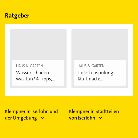
Wärmepumpen, Bad, Lüftung und Sanitär.
Ratgeber
HAUS & GARTEN
HAUS & GARTEN
Wasserschaden –
Toilettenspülung
was tun? 4 Tipps,...
läuft nach:...
Klempner in Iserlohn und
Klempner in Stadtteilen
der Umgebung
von Iserlohn