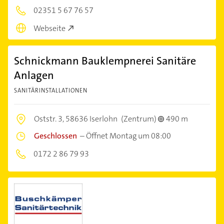
02351 5 67 76 57
Webseite
Schnickmann Bauklempnerei Sanitäre
Anlagen
SANITÄRINSTALLATIONEN
Oststr. 3,
58636 Iserlohn
(Zentrum)
490 m
Geschlossen
–
Öffnet Montag um 08:00
0172 2 86 79 93