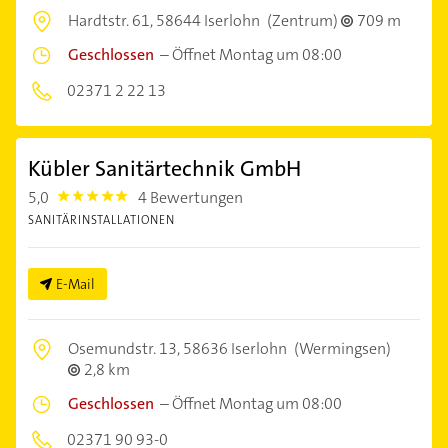
Hardtstr. 61,
58644 Iserlohn
(Zentrum)
709 m
Geschlossen
–
Öffnet Montag um 08:00
02371 2 22 13
Kübler Sanitärtechnik GmbH
5,0
4 Bewertungen
5.0
SANITÄRINSTALLATIONEN
E-Mail
Osemundstr. 13,
58636 Iserlohn
(Wermingsen)
2,8 km
Geschlossen
–
Öffnet Montag um 08:00
02371 90 93-0