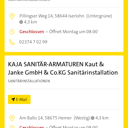
Pillingser Weg 14,
58644 Iserlohn
(Untergrüne)
4,3 km
Geschlossen
–
Öffnet Montag um 08:00
02374 7 02 99
KAJA SANITÄR-ARMATUREN Kaut &
Janke GmbH & Co.KG Sanitärinstallation
SANITÄRINSTALLATIONEN
E-Mail
Am Ballo 14,
58675 Hemer
(Westig)
4,3 km
Geschlossen
–
Öffnet Montag um 08:00