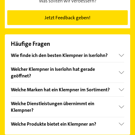
Was sollten wir verbessern?
Jetzt Feedback geben!
Häufige Fragen
Wie finde ich den besten Klempner in Iserlohn?
Vergleichen Sie alle Anbieter anhand echter
Welcher Klempner in Iserlohn hat gerade
Kundenmeinungen und profitieren Sie von den
geöffnet?
Empfehlungen. Die Suchergebnisse können Sie sich
einfach nach
Bewertungen
sortiert anzeigen lassen.
Im Anbieter-Bereich finden Sie alle
Öffnungszeiten
.
Welche Marken hat ein Klempner im Sortiment?
Bitte beachten Sie, dass diese an Sonn- und
Feiertagen abweichen können.
Der Klempner verkauft Marken wie Buderus,
Welche Dienstleistungen übernimmt ein
Vaillant und Weishaupt.
Klempner?
Folgende Leistungen werden angeboten:
Welche Produkte bietet ein Klempner an?
Heizungsservice, Badinstallation, Heizungsbau,
Sanitär und Badsanierung.
Das Angebot umfasst unter anderem Heizung,