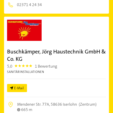
02371 4 24 34
Buschkämper, Jörg Haustechnik GmbH &
Co. KG
5,0
1 Bewertung
5.0
SANITÄRINSTALLATIONEN
E-Mail
Mendener Str. 77A,
58636 Iserlohn
(Zentrum)
665 m