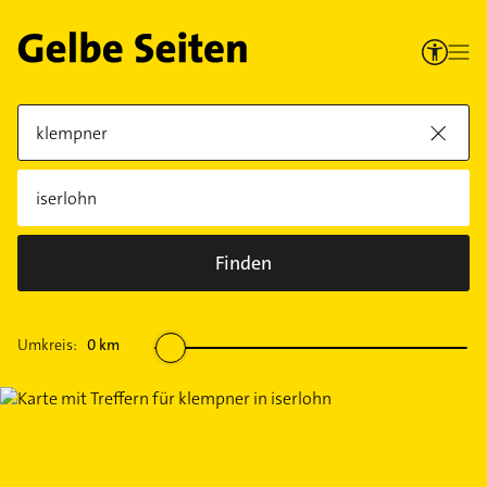
Finden
Umkreis:
0
km