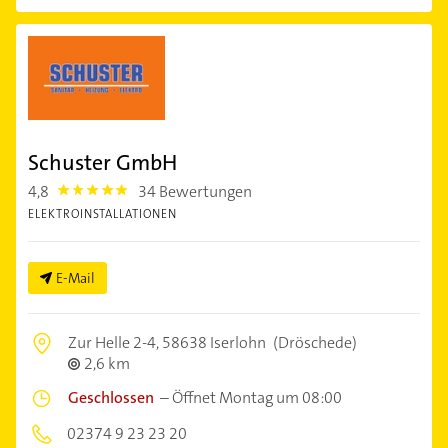
Schuster GmbH
4,8
34 Bewertungen
4.8
ELEKTROINSTALLATIONEN
E-Mail
Zur Helle 2-4,
58638 Iserlohn
(Dröschede)
2,6 km
Geschlossen
–
Öffnet Montag um 08:00
02374 9 23 23 20