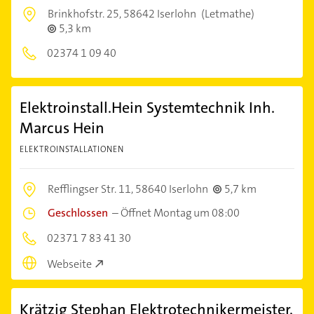
Brinkhofstr. 25,
58642 Iserlohn
(Letmathe)
5,3 km
02374 1 09 40
Elektroinstall.Hein Systemtechnik Inh.
Marcus Hein
ELEKTROINSTALLATIONEN
Refflingser Str. 11,
58640 Iserlohn
5,7 km
Geschlossen
–
Öffnet Montag um 08:00
02371 7 83 41 30
Webseite
Krätzig Stephan Elektrotechnikermeister,