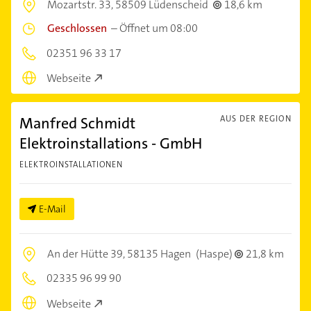
Mozartstr. 33,
58509 Lüdenscheid
18,6 km
Geschlossen
–
Öffnet um 08:00
02351 96 33 17
Webseite
Manfred Schmidt
AUS DER REGION
Elektroinstallations - GmbH
ELEKTROINSTALLATIONEN
E-Mail
An der Hütte 39,
58135 Hagen
(Haspe)
21,8 km
02335 96 99 90
Webseite