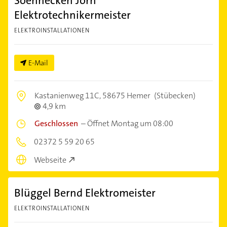
Soennecken Jörn
Elektrotechnikermeister
ELEKTROINSTALLATIONEN
E-Mail
Kastanienweg 11C,
58675 Hemer
(Stübecken)
4,9 km
Geschlossen
–
Öffnet Montag um 08:00
02372 5 59 20 65
Webseite
Blüggel Bernd Elektromeister
ELEKTROINSTALLATIONEN