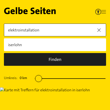
Finden
Umkreis:
0
km