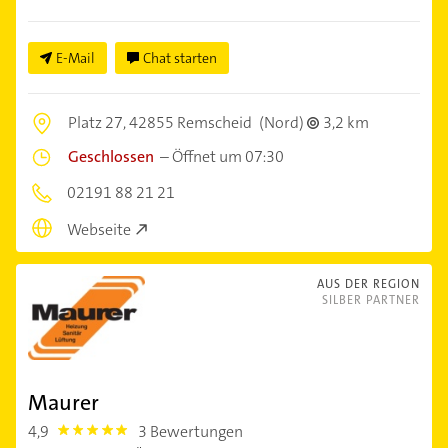
E-Mail
Chat starten
Platz 27,
42855 Remscheid
(Nord)
3,2 km
Geschlossen
–
Öffnet um 07:30
02191 88 21 21
Webseite
AUS DER REGION
SILBER PARTNER
Maurer
4,9
3 Bewertungen
4.9