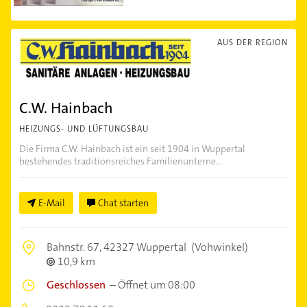
AUS DER REGION
C.W. Hainbach
HEIZUNGS- UND LÜFTUNGSBAU
Die Firma C.W. Hainbach ist ein seit 1904 in Wuppertal
bestehendes traditionsreiches Familienunterne...
E-Mail
Chat starten
Bahnstr. 67,
42327 Wuppertal
(Vohwinkel)
10,9 km
Geschlossen
–
Öffnet um 08:00