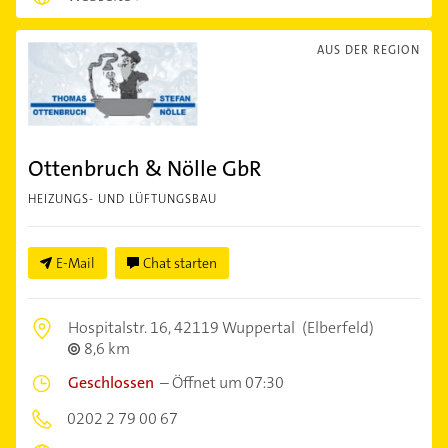
AUS DER REGION
Ottenbruch & Nölle GbR
HEIZUNGS- UND LÜFTUNGSBAU
E-Mail
Chat starten
Hospitalstr. 16,
42119 Wuppertal
(Elberfeld)
8,6 km
Geschlossen
–
Öffnet um 07:30
0202 2 79 00 67