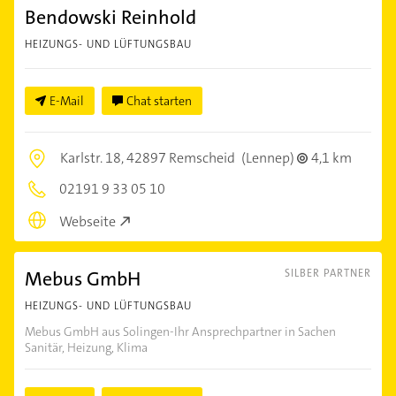
Bendowski Reinhold
HEIZUNGS- UND LÜFTUNGSBAU
E-Mail
Chat starten
Karlstr. 18,
42897 Remscheid
(Lennep)
4,1 km
02191 9 33 05 10
Webseite
Mebus GmbH
SILBER PARTNER
HEIZUNGS- UND LÜFTUNGSBAU
Mebus GmbH aus Solingen-Ihr Ansprechpartner in Sachen
Sanitär, Heizung, Klima