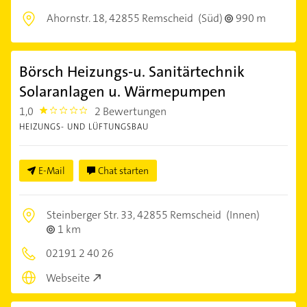
Ahornstr. 18,
42855 Remscheid
(Süd)
990 m
Börsch Heizungs-u. Sanitärtechnik
Solaranlagen u. Wärmepumpen
1,0
2 Bewertungen
1.0
HEIZUNGS- UND LÜFTUNGSBAU
E-Mail
Chat starten
Steinberger Str. 33,
42855 Remscheid
(Innen)
1 km
02191 2 40 26
Webseite