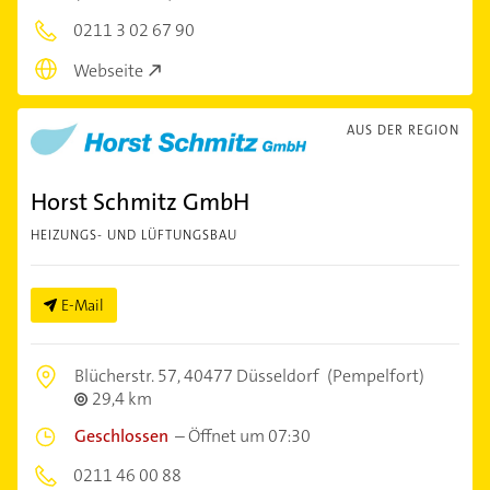
0211 3 02 67 90
Webseite
AUS DER REGION
Horst Schmitz GmbH
HEIZUNGS- UND LÜFTUNGSBAU
E-Mail
Blücherstr. 57,
40477 Düsseldorf
(Pempelfort)
29,4 km
Geschlossen
–
Öffnet um 07:30
0211 46 00 88