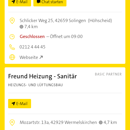
E-Mail
Chat starten
Schlicker Weg 25,
42659 Solingen
(Höhscheid)
7,4 km
Geschlossen
–
Öffnet um 09:00
0212 4 44 45
Webseite
Freund Heizung - Sanitär
BASIC PARTNER
HEIZUNGS- UND LÜFTUNGSBAU
E-Mail
Mozartstr. 13a,
42929 Wermelskirchen
4,7 km