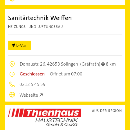
Sanitärtechnik Weiffen
HEIZUNGS- UND LÜFTUNGSBAU
E-Mail
Donaustr. 26,
42653 Solingen
(Gräfrath)
8 km
Geschlossen
–
Öffnet um 07:00
0212 5 45 59
Webseite
AUS DER REGION