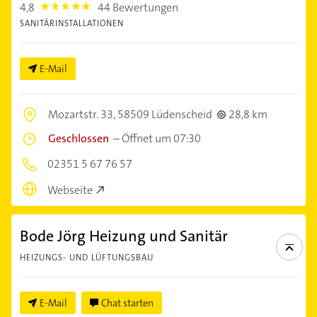
4,8
44 Bewertungen
4.8
SANITÄRINSTALLATIONEN
E-Mail
Mozartstr. 33,
58509 Lüdenscheid
28,8 km
Geschlossen
–
Öffnet um 07:30
02351 5 67 76 57
Webseite
Bode Jörg Heizung und Sanitär
HEIZUNGS- UND LÜFTUNGSBAU
E-Mail
Chat starten