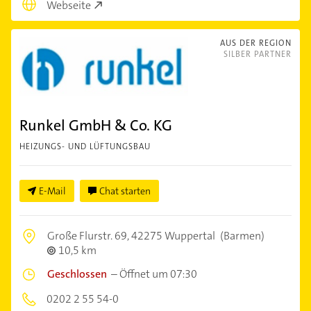
Webseite
AUS DER REGION
SILBER PARTNER
Runkel GmbH & Co. KG
HEIZUNGS- UND LÜFTUNGSBAU
E-Mail
Chat starten
Große Flurstr. 69,
42275 Wuppertal
(Barmen)
10,5 km
Geschlossen
–
Öffnet um 07:30
0202 2 55 54-0