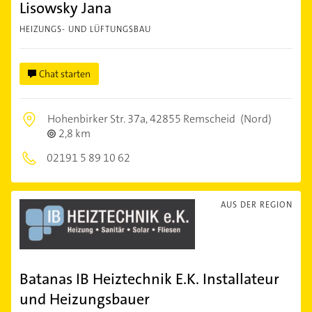
Lisowsky Jana
HEIZUNGS- UND LÜFTUNGSBAU
Chat starten
Hohenbirker Str. 37a,
42855 Remscheid
(Nord)
2,8 km
02191 5 89 10 62
AUS DER REGION
Batanas IB Heiztechnik E.K. Installateur
und Heizungsbauer