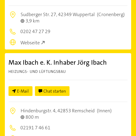
Sudberger Str. 27,
42349 Wuppertal
(Cronenberg)
3,9 km
0202 47 27 29
Webseite
Max Ibach e. K. Inhaber Jörg Ibach
HEIZUNGS- UND LÜFTUNGSBAU
E-Mail
Chat starten
Hindenburgstr. 4,
42853 Remscheid
(Innen)
800 m
02191 7 46 61