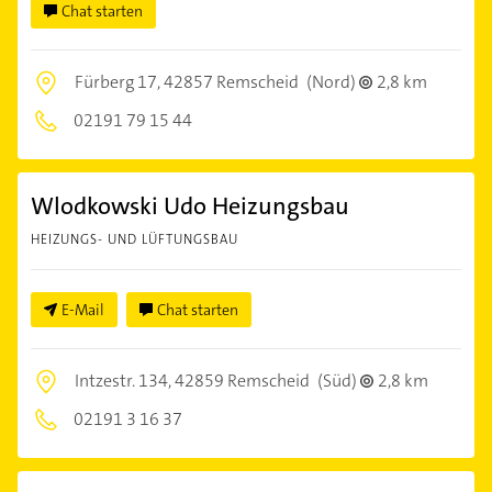
Chat starten
Fürberg 17,
42857 Remscheid
(Nord)
2,8 km
02191 79 15 44
Wlodkowski Udo Heizungsbau
HEIZUNGS- UND LÜFTUNGSBAU
E-Mail
Chat starten
Intzestr. 134,
42859 Remscheid
(Süd)
2,8 km
02191 3 16 37