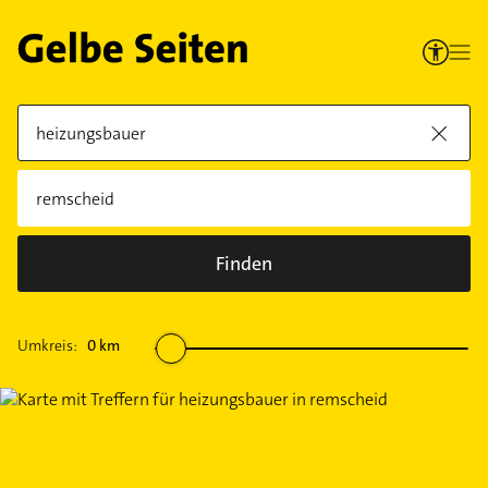
Finden
Umkreis:
0
km