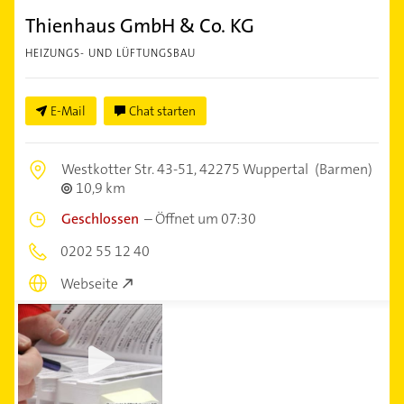
Thienhaus GmbH & Co. KG
HEIZUNGS- UND LÜFTUNGSBAU
E-Mail
Chat starten
Westkotter Str. 43-51,
42275 Wuppertal
(Barmen)
10,9 km
Geschlossen
–
Öffnet um 07:30
0202 55 12 40
Webseite