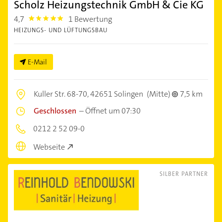
Scholz Heizungstechnik GmbH & Cie KG
4,7
1 Bewertung
4.7000003
HEIZUNGS- UND LÜFTUNGSBAU
E-Mail
Kuller Str. 68-70,
42651 Solingen
(Mitte)
7,5 km
Geschlossen
–
Öffnet um 07:30
0212 2 52 09-0
Webseite
SILBER PARTNER