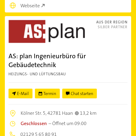
Webseite
AUS DER REGION
SILBER PARTNER
AS: plan Ingenieurbüro für
Gebäudetechnik
HEIZUNGS- UND LÜFTUNGSBAU
E-Mail
Termin
Chat starten
Kölner Str. 5,
42781 Haan
13,2 km
Geschlossen
–
Öffnet um 09:00
02129 5 65 80 91