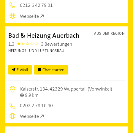
0212 6 42 79 01
Webseite
Bad & Heizung Auerbach
AUS DER REGION
1,3
3 Bewertungen
1.3000001
HEIZUNGS- UND LÜFTUNGSBAU
E-Mail
Chat starten
Kaiserstr. 134,
42329 Wuppertal
(Vohwinkel)
9,9 km
0202 2 78 10 40
Webseite