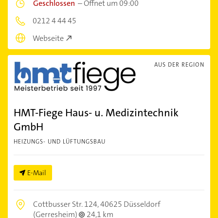
Geschlossen
–
Öffnet um 09:00
0212 4 44 45
Webseite
AUS DER REGION
HMT-Fiege Haus- u. Medizintechnik
GmbH
HEIZUNGS- UND LÜFTUNGSBAU
E-Mail
Cottbusser Str. 124,
40625 Düsseldorf
(Gerresheim)
24,1 km