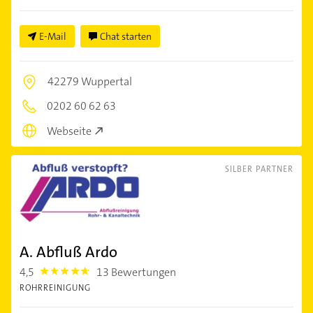
E-Mail
Chat starten
42279 Wuppertal
0202 60 62 63
Webseite
SILBER PARTNER
A. Abfluß Ardo
4,5
13 Bewertungen
4.5
ROHRREINIGUNG