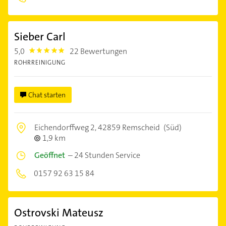
Sieber Carl
5,0
22 Bewertungen
5.0
ROHRREINIGUNG
Chat starten
Eichendorffweg 2,
42859 Remscheid
(Süd)
1,9 km
Geöffnet
–
24 Stunden Service
0157 92 63 15 84
Ostrovski Mateusz