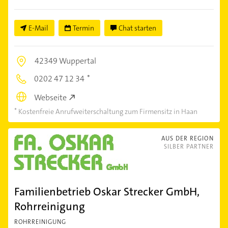
E-Mail
Termin
Chat starten
42349 Wuppertal
0202 47 12 34
Webseite
Kostenfreie Anrufweiterschaltung zum Firmensitz in Haan
AUS DER REGION
SILBER PARTNER
Familienbetrieb Oskar Strecker GmbH,
Rohrreinigung
ROHRREINIGUNG