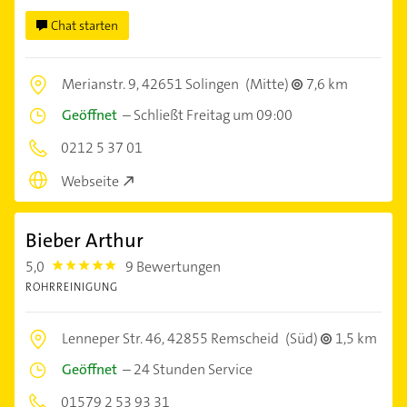
Chat starten
Merianstr. 9,
42651 Solingen
(Mitte)
7,6 km
Geöffnet
–
Schließt Freitag um 09:00
0212 5 37 01
Webseite
Bieber Arthur
5,0
9 Bewertungen
5.0
ROHRREINIGUNG
Lenneper Str. 46,
42855 Remscheid
(Süd)
1,5 km
Geöffnet
–
24 Stunden Service
01579 2 53 93 31