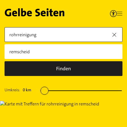
Finden
Umkreis:
0
km