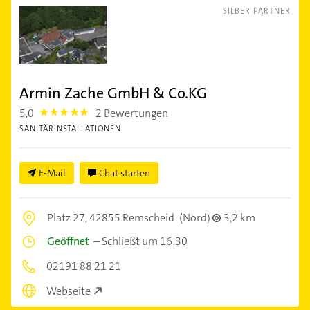
SILBER PARTNER
Armin Zache GmbH & Co.KG
5,0
2 Bewertungen
5.0
SANITÄRINSTALLATIONEN
E-Mail
Chat starten
Platz 27,
42855 Remscheid
(Nord)
3,2 km
Geöffnet
–
Schließt um 16:30
02191 88 21 21
Webseite