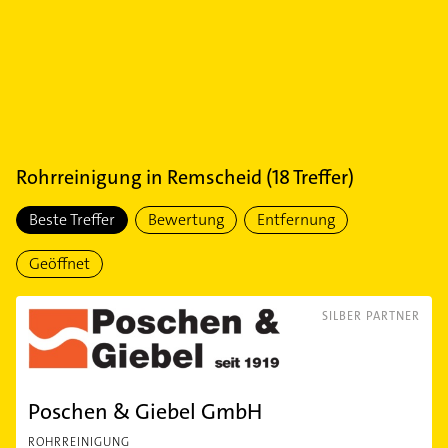
Rohrreinigung
in
Remscheid
(
18
Treffer)
Beste Treffer
Bewertung
Entfernung
Geöffnet
SILBER PARTNER
Poschen & Giebel GmbH
ROHRREINIGUNG