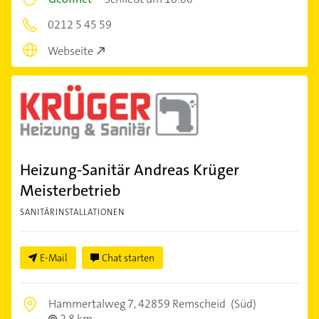
0212 5 45 59
Webseite
Heizung-Sanitär Andreas Krüger
Meisterbetrieb
SANITÄRINSTALLATIONEN
E-Mail
Chat starten
Hammertalweg 7,
42859 Remscheid
(Süd)
2,8 km