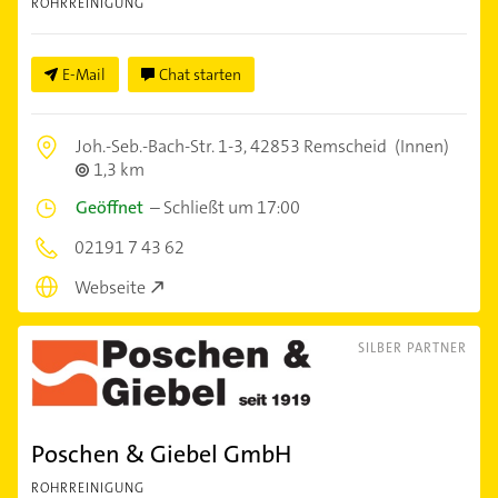
ROHRREINIGUNG
E-Mail
Chat starten
Joh.-Seb.-Bach-Str. 1-3,
42853 Remscheid
(Innen)
1,3 km
Geöffnet
–
Schließt um 17:00
02191 7 43 62
Webseite
SILBER PARTNER
Poschen & Giebel GmbH
ROHRREINIGUNG