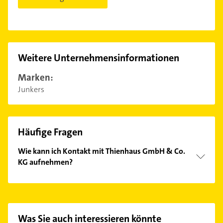
Weitere Unternehmensinformationen
Marken:
Junkers
Häufige Fragen
Wie kann ich Kontakt mit Thienhaus GmbH & Co.
KG aufnehmen?
Es ist sehr einfach Kontakt mit Thienhaus GmbH &
Co. KG aufzunehmen. Einfach die passenden
Kontaktmöglichkeiten wie Adresse oder Mail in
unserem Kontaktdaten-Bereich auswählen. Hier
Was Sie auch interessieren könnte
finden Sie alle
Kontaktdaten
.