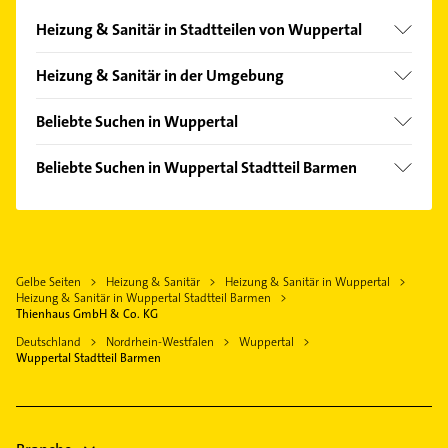
Heizung & Sanitär in Stadtteilen von Wuppertal
Beyenburg
Heizung & Sanitär in der Umgebung
Cronenberg
Gevelsberg
Elberfeld
Beliebte Suchen in Wuppertal
Sprockhövel
Langerfeld
Zahnarzt
Remscheid
Beliebte Suchen in Wuppertal Stadtteil Barmen
Ronsdorf
Klempner
Velbert
Zahnarzt
Vohwinkel
Gasinstallateur
Hattingen Ruhr
Klempner
Sanitärinstallation
Radevormwald
Gasinstallateur
Ärztehaus
Solingen
Gelbe Seiten
Heizung & Sanitär
Heizung & Sanitär in Wuppertal
Sanitärinstallation
Hausarzt
Heizung & Sanitär in Wuppertal Stadtteil Barmen
Wermelskirchen
Bauunternehmen
Thienhaus GmbH & Co. KG
Allgemeinarzt
Mettmann
Hausarzt
Deutschland
Nordrhein-Westfalen
Wuppertal
Arzt
Wuppertal Stadtteil Barmen
Haan Rheinland
Allgemeinarzt
Steuerberater
Arzt
Elektroinstallation
Gartenbau & Landschaftsbau