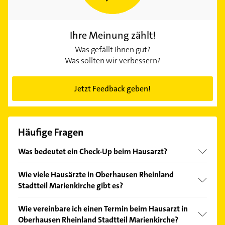
Ihre Meinung zählt!
Was gefällt Ihnen gut?
Was sollten wir verbessern?
Jetzt Feedback geben!
Häufige Fragen
Was bedeutet ein Check-Up beim Hausarzt?
Ab 35 Jahren haben gesetzlich Versicherte alle drei
Wie viele Hausärzte in Oberhausen Rheinland
Jahre Anspruch auf eine Vorsorgeuntersuchung. Der
Stadtteil Marienkirche gibt es?
Hausarzt in Oberhausen Rheinland Stadtteil
Marienkirche führt dabei ein Anamnesegespräch
Bei Gelbe Seiten finden Sie derzeit 4 Treffer
Wie vereinbare ich einen Termin beim Hausarzt in
und eine körperliche Untersuchung durch. Der
Hausärzte in Oberhausen Rheinland Stadtteil
Oberhausen Rheinland Stadtteil Marienkirche?
Check-Up beinhaltet ebenfalls eine
Marienkirche und näherer Umgebung. Neben den