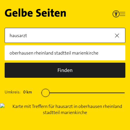
Finden
Umkreis:
0
km