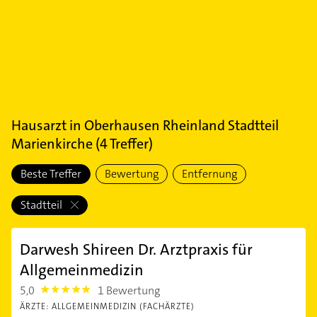
Hausarzt
in
Oberhausen Rheinland Stadtteil
Marienkirche
(
4
Treffer)
Beste Treffer
Bewertung
Entfernung
Stadtteil
Darwesh Shireen Dr. Arztpraxis für
Allgemeinmedizin
5,0
1 Bewertung
5.0
ÄRZTE: ALLGEMEINMEDIZIN (FACHÄRZTE)