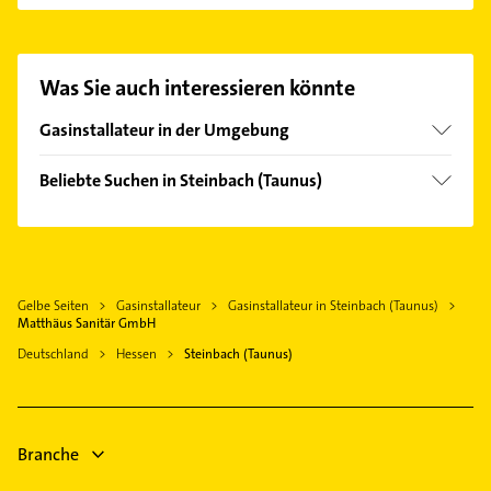
GmbH aufzunehmen. Einfach die passenden
Kontaktmöglichkeiten wie Adresse oder Mail in
unserem Kontaktdaten-Bereich auswählen. Hier
Was Sie auch interessieren könnte
finden Sie alle
Kontaktdaten
.
Gasinstallateur in der Umgebung
Eschborn Taunus
Beliebte Suchen in Steinbach (Taunus)
Schwalbach am Taunus
Elektroinstallation
Oberursel (Taunus)
Elektriker
Kronberg im Taunus
Elektro Reparatur
Bad Soden am Taunus
Gelbe Seiten
Gasinstallateur
Gasinstallateur in Steinbach (Taunus)
Arzt
Bad Homburg v. d. Höhe
Matthäus Sanitär GmbH
Fensterbauer
Königstein im Taunus
Deutschland
Hessen
Steinbach (Taunus)
Fenster
Kelkheim (Taunus)
Maler
Frankfurt am Main
Gartenbau & Landschaftsbau
Hofheim am Taunus
Branche
Zahnarzt