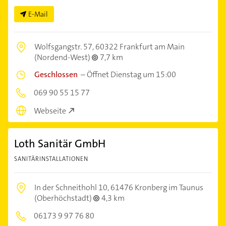
E-Mail
Wolfsgangstr. 57,
60322 Frankfurt am Main
(Nordend-West)
7,7 km
Geschlossen
–
Öffnet Dienstag um 15:00
069 90 55 15 77
Webseite
Loth Sanitär GmbH
SANITÄRINSTALLATIONEN
In der Schneithohl 10,
61476 Kronberg im Taunus
(Oberhöchstadt)
4,3 km
06173 9 97 76 80