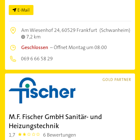
E-Mail
Am Wiesenhof 24,
60529 Frankfurt
(Schwanheim)
7,2 km
Geschlossen
–
Öffnet Montag um 08:00
069 6 66 58 29
GOLD PARTNER
M.F. Fischer GmbH Sanitär- und
Heizungstechnik
1,7
6 Bewertungen
1.7