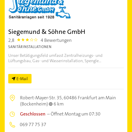
Siegemund & Söhne GmbH
2,8
4 Bewertungen
2.8
SANITÄRINSTALLATIONEN
Unser Betätigungsfeld umfasst Zentralheizungs- und
Lüftungsbau, Gas- und Wasserinstallation, Spengle...
E-Mail
Robert-Mayer-Str. 35,
60486 Frankfurt am Main
(Bockenheim)
6 km
Geschlossen
–
Öffnet Montag um 07:30
069 77 75 37