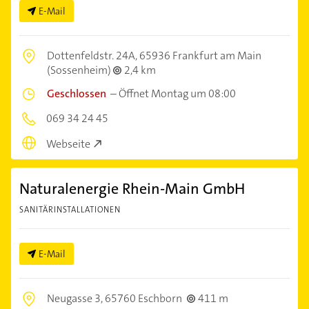
E-Mail
Dottenfeldstr. 24A,
65936 Frankfurt am Main
(Sossenheim)
2,4 km
Geschlossen
–
Öffnet Montag um 08:00
069 34 24 45
Webseite
Naturalenergie Rhein-Main GmbH
SANITÄRINSTALLATIONEN
E-Mail
Neugasse 3,
65760 Eschborn
411 m