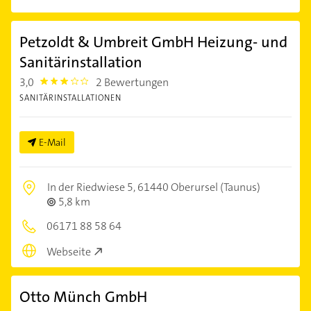
Petzoldt & Umbreit GmbH Heizung- und
Sanitärinstallation
3,0
2 Bewertungen
3.0
SANITÄRINSTALLATIONEN
E-Mail
In der Riedwiese 5,
61440 Oberursel (Taunus)
5,8 km
06171 88 58 64
Webseite
Otto Münch GmbH