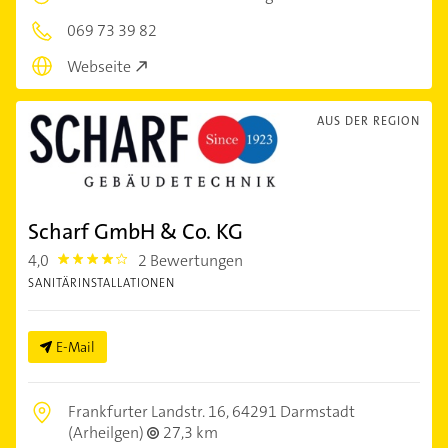
069 73 39 82
Webseite
AUS DER REGION
Scharf GmbH & Co. KG
4,0
2 Bewertungen
4.0
SANITÄRINSTALLATIONEN
E-Mail
Frankfurter Landstr. 16,
64291 Darmstadt
(Arheilgen)
27,3 km