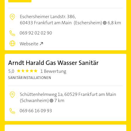
Eschersheimer Landstr. 386,
60433 Frankfurt am Main
(Eschersheim)
6,8 km
069 92 02 02 90
Webseite
Arndt Harald Gas Wasser Sanitär
5,0
1 Bewertung
5.0
SANITÄRINSTALLATIONEN
Schüttenhelmweg 1a,
60529 Frankfurt am Main
(Schwanheim)
7 km
069 66 16 09 93