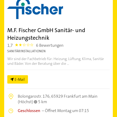
M.F. Fischer GmbH Sanitär- und
Heizungstechnik
1,7
6 Bewertungen
1.7
SANITÄRINSTALLATIONEN
Wir sind der Fachbetrieb für: Heizung, Lüftung, Klima, Sanitär
und Bäder. Von der Beratung über die ...
E-Mail
Bolongarostr. 176,
65929 Frankfurt am Main
(Höchst)
5 km
Geschlossen
–
Öffnet Montag um 07:15