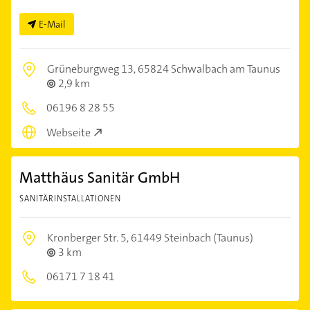
E-Mail
Grüneburgweg 13,
65824 Schwalbach am Taunus
2,9 km
06196 8 28 55
Webseite
Matthäus Sanitär GmbH
SANITÄRINSTALLATIONEN
Kronberger Str. 5,
61449 Steinbach (Taunus)
3 km
06171 7 18 41