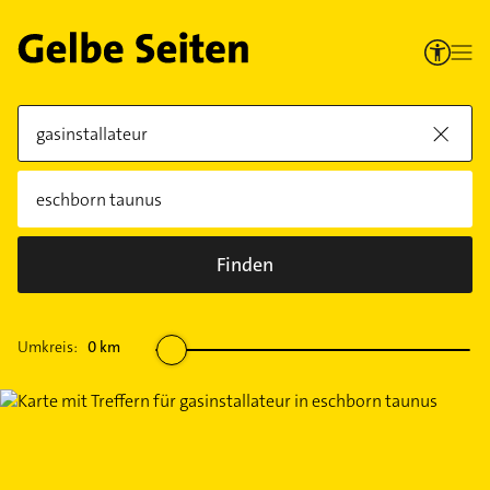
Finden
Umkreis:
0
km