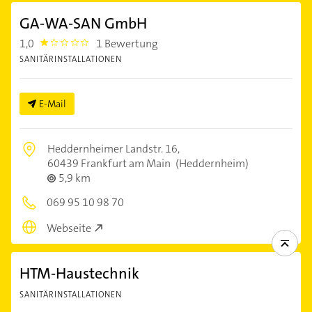
GA-WA-SAN GmbH
1,0
1 Bewertung
1.0
SANITÄRINSTALLATIONEN
E-Mail
Heddernheimer Landstr. 16,
60439 Frankfurt am Main
(Heddernheim)
5,9 km
069 95 10 98 70
Webseite
HTM-Haustechnik
SANITÄRINSTALLATIONEN