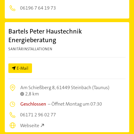
06196 7 64 19 73
Bartels Peter Haustechnik
Energieberatung
SANITÄRINSTALLATIONEN
E-Mail
Am Schießberg 8,
61449 Steinbach (Taunus)
2,8 km
Geschlossen
–
Öffnet Montag um 07:30
06171 2 96 02 77
Webseite