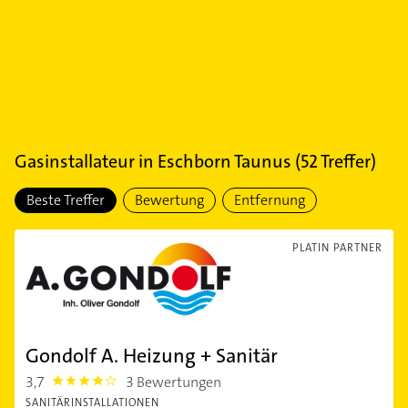
Gasinstallateur
in
Eschborn Taunus
(
52
Treffer)
Beste Treffer
Bewertung
Entfernung
PLATIN PARTNER
Gondolf A. Heizung + Sanitär
3,7
3 Bewertungen
3.7
SANITÄRINSTALLATIONEN