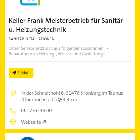
Keller Frank Meisterbetrieb für Sanitär-
u. Heizungstechnik
SANITÄRINSTALLATIONEN
Unser Service setzt sich aus folgendem zusammen : •
Reparaturen an Heizung-, Wasser- und Gasleitunge...
E-Mail
In der Schneithohl 6,
61476 Kronberg im Taunus
(Oberhöchstadt)
4,3 km
06173 6 46 00
Webseite