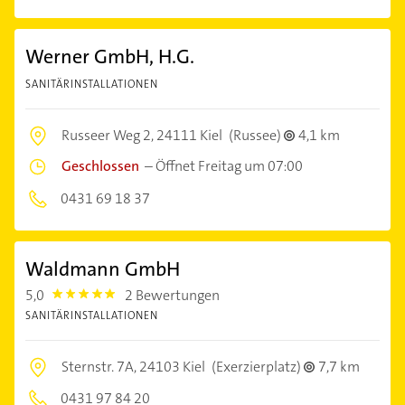
Werner GmbH, H.G.
SANITÄRINSTALLATIONEN
Russeer Weg 2,
24111 Kiel
(Russee)
4,1 km
Geschlossen
–
Öffnet Freitag um 07:00
0431 69 18 37
Waldmann GmbH
5,0
2 Bewertungen
5.0
SANITÄRINSTALLATIONEN
Sternstr. 7A,
24103 Kiel
(Exerzierplatz)
7,7 km
0431 97 84 20