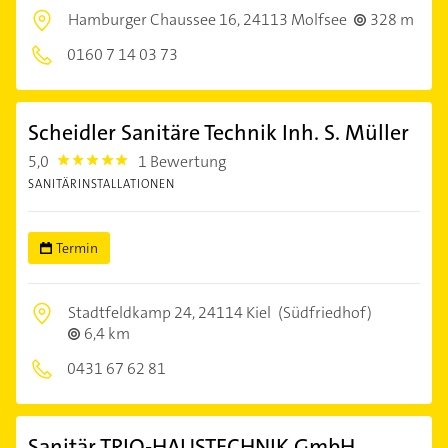
Hamburger Chaussee 16,
24113 Molfsee
328 m
0160 7 14 03 73
Scheidler Sanitäre Technik Inh. S. Müller
5,0
1 Bewertung
5.0
SANITÄRINSTALLATIONEN
Termin
Stadtfeldkamp 24,
24114 Kiel
(Südfriedhof)
6,4 km
0431 67 62 81
Sanitär TRIO-HAUSTECHNIK GmbH