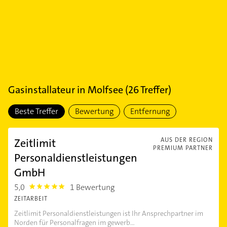
Gasinstallateur
in
Molfsee
(
26
Treffer)
Beste Treffer
Bewertung
Entfernung
Zeitlimit
AUS DER REGION
PREMIUM PARTNER
Personaldienstleistungen
GmbH
5,0
1 Bewertung
5.0
ZEITARBEIT
Zeitlimit Personaldienstleistungen ist Ihr Ansprechpartner im
Norden für Personalfragen im gewerb...