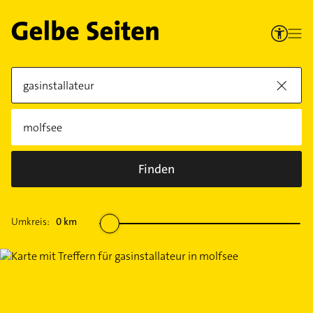
Finden
Umkreis:
0
km