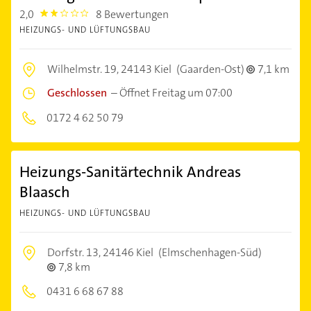
2,0
8 Bewertungen
2.0
HEIZUNGS- UND LÜFTUNGSBAU
Wilhelmstr. 19,
24143 Kiel
(Gaarden-Ost)
7,1 km
Geschlossen
–
Öffnet Freitag um 07:00
0172 4 62 50 79
Heizungs-Sanitärtechnik Andreas
Blaasch
HEIZUNGS- UND LÜFTUNGSBAU
Dorfstr. 13,
24146 Kiel
(Elmschenhagen-Süd)
7,8 km
0431 6 68 67 88