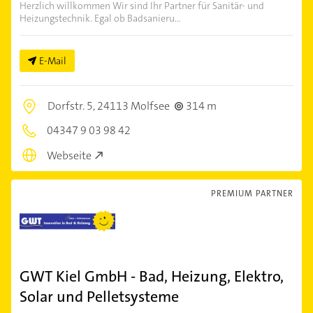
Herzlich willkommen Wir sind Ihr Partner für Sanitär- und
Heizungstechnik. Egal ob Badsanieru...
E-Mail
Dorfstr. 5,
24113 Molfsee
314 m
04347 9 03 98 42
Webseite
PREMIUM PARTNER
GWT Kiel GmbH - Bad, Heizung, Elektro,
Solar und Pelletsysteme