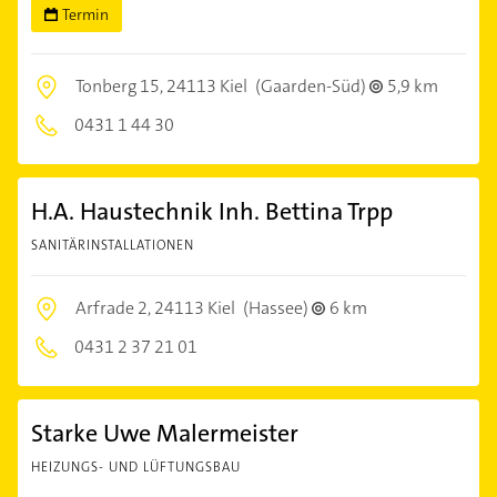
Termin
Tonberg 15,
24113 Kiel
(Gaarden-Süd)
5,9 km
0431 1 44 30
H.A. Haustechnik Inh. Bettina Trpp
SANITÄRINSTALLATIONEN
Arfrade 2,
24113 Kiel
(Hassee)
6 km
0431 2 37 21 01
Starke Uwe Malermeister
HEIZUNGS- UND LÜFTUNGSBAU