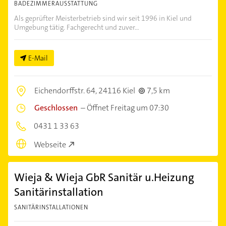
BADEZIMMERAUSSTATTUNG
Als geprüfter Meisterbetrieb sind wir seit 1996 in Kiel und
Umgebung tätig. Fachgerecht und zuver...
E-Mail
Eichendorffstr. 64,
24116 Kiel
7,5 km
Geschlossen
–
Öffnet Freitag um 07:30
0431 1 33 63
Webseite
Wieja & Wieja GbR Sanitär u.Heizung
Sanitärinstallation
SANITÄRINSTALLATIONEN