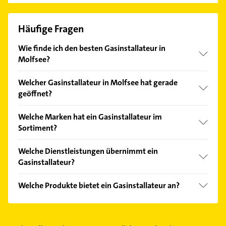
Häufige Fragen
Wie finde ich den besten Gasinstallateur in
Molfsee?
Vergleichen Sie alle Anbieter anhand echter
Welcher Gasinstallateur in Molfsee hat gerade
Kundenmeinungen und profitieren Sie von den
geöffnet?
Empfehlungen. Die Suchergebnisse können Sie sich
einfach nach
Bewertungen
sortiert anzeigen lassen.
Im Anbieter-Bereich finden Sie alle
Öffnungszeiten
.
Welche Marken hat ein Gasinstallateur im
Bitte beachten Sie, dass diese an Sonn- und
Sortiment?
Feiertagen abweichen können.
Der Gasinstallateur verkauft Marken wie Buderus,
Welche Dienstleistungen übernimmt ein
Allmess, DuroVENT, Geberit und Grohe.
Gasinstallateur?
Folgende Leistungen werden angeboten: Klempner,
Welche Produkte bietet ein Gasinstallateur an?
Installationen für die Abwasserentsorgung,
Installationen für die Wasserversorgung,
Das Angebot umfasst unter anderem Gasheizungen,
Sanitärtechnik und Energieberatung.
Heizungsanlagen, Badewannen, Ölheizungen und
Regenerative Energien.