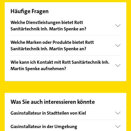
Häufige Fragen
Welche Dienstleistungen bietet Rott
Sanitärtechnik Inh. Martin Spenke an?
Folgende Leistungen werden angeboten:
Welche Marken oder Produkte bietet Rott
Altbausanierung, Anlagenwartung,
Sanitärtechnik Inh. Martin Spenke an?
Badmodernisierung, Badsanierung und
Fliesenarbeiten.
Das Angebot umfasst unter anderem
Wie kann ich Kontakt mit Rott Sanitärtechnik Inh.
Pelletheizungen, Bäder, Brennwerttechnik,
Martin Spenke aufnehmen?
Heizungstechnik und Komplettbäder.
Es ist sehr einfach Kontakt mit Rott Sanitärtechnik
Inh. Martin Spenke aufzunehmen. Einfach die
passenden Kontaktmöglichkeiten wie Adresse oder
Mail in unserem Kontaktdaten-Bereich auswählen.
Was Sie auch interessieren könnte
Hier finden Sie alle
Kontaktdaten
.
Gasinstallateur in Stadtteilen von Kiel
Elmschenhagen-Nord
Gasinstallateur in der Umgebung