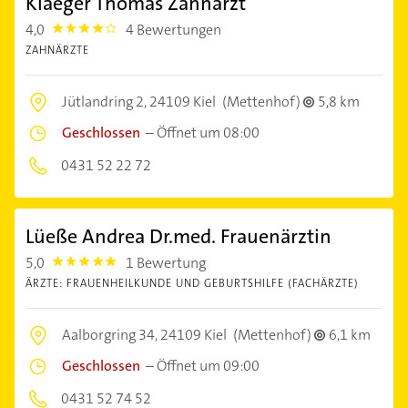
Klaeger Thomas Zahnarzt
4,0
4 Bewertungen
4.0
ZAHNÄRZTE
Jütlandring 2,
24109 Kiel
(Mettenhof)
5,8 km
Geschlossen
–
Öffnet um 08:00
0431 52 22 72
Lüeße Andrea Dr.med. Frauenärztin
5,0
1 Bewertung
5.0
ÄRZTE: FRAUENHEILKUNDE UND GEBURTSHILFE (FACHÄRZTE)
Aalborgring 34,
24109 Kiel
(Mettenhof)
6,1 km
Geschlossen
–
Öffnet um 09:00
0431 52 74 52