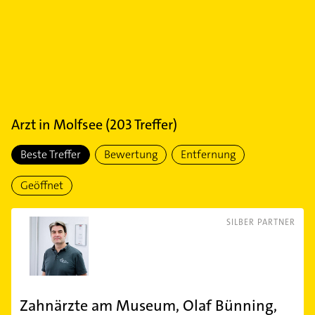
Arzt
in
Molfsee
(
203
Treffer)
Beste Treffer
Bewertung
Entfernung
Geöffnet
SILBER PARTNER
Zahnärzte am Museum, Olaf Bünning,