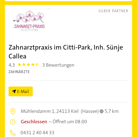
SILBER PARTNER
Zahnarztpraxis im Citti-Park, Inh. Sünje
Callea
4,3
3 Bewertungen
4.3
ZAHNÄRZTE
E-Mail
Mühlendamm 1,
24113 Kiel
(Hassee)
5,7 km
Geschlossen
–
Öffnet um 08:00
0431 2 40 44 33