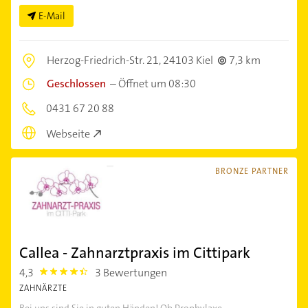
E-Mail
Herzog-Friedrich-Str. 21,
24103 Kiel
7,3 km
Geschlossen
–
Öffnet um 08:30
0431 67 20 88
Webseite
BRONZE PARTNER
Callea - Zahnarztpraxis im Cittipark
4,3
3 Bewertungen
4.3
ZAHNÄRZTE
Bei uns sind Sie in guten Händen! Ob Prophylaxe,