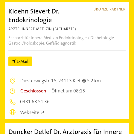
Kloehn Sievert Dr.
BRONZE PARTNER
Endokrinologie
ÄRZTE: INNERE MEDIZIN (FACHÄRZTE)
Facharzt für Innere Medizin Endokrinologie / Diabetologie
Gastro-/Koloskopie, Gefäßdiagnostik
E-Mail
Diesterwegstr. 15,
24113 Kiel
5,2 km
Geschlossen
–
Öffnet um 08:15
0431 68 51 36
Webseite
Duncker Detlef Dr. Arztpraxis für Innere