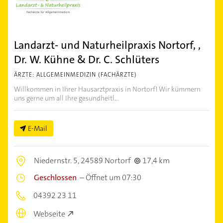
Landarzt- und Naturheilpraxis Nortorf, ,
Dr. W. Kühne & Dr. C. Schlüters
ÄRZTE: ALLGEMEINMEDIZIN (FACHÄRZTE)
Willkommen in Ihrer Hausarztpraxis in Nortorf! Wir kümmern
uns gerne um all Ihre gesundheitl...
E-Mail
Niedernstr. 5,
24589 Nortorf
17,4 km
Geschlossen
–
Öffnet um 07:30
04392 23 11
Webseite