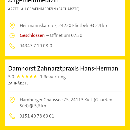
Allgemeinmedizin
ÄRZTE: ALLGEMEINMEDIZIN (FACHÄRZTE)
Heitmannskamp 7,
24220 Flintbek
2,4 km
Geschlossen
–
Öffnet um 07:30
04347 7 10 08-0
Damhorst Zahnarztpraxis Hans-Herman
5,0
1 Bewertung
5.0
ZAHNÄRZTE
Hamburger Chaussee 75,
24113 Kiel
(Gaarden-
Süd)
5,6 km
0151 40 78 69 01