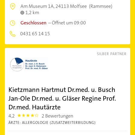
Am Museum 1A,
24113 Molfsee
(Rammsee)
1,2 km
Geschlossen
–
Öffnet um 09:00
0431 65 14 15
SILBER PARTNER
Kietzmann Hartmut Dr.med. u. Busch
Jan-Ole Dr.med. u. Gläser Regine Prof.
Dr.med. Hautärzte
4,2
2 Bewertungen
4.2000003
ÄRZTE: ALLERGOLOGIE (ZUSATZWEITERBILDUNG)