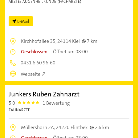
ÄRZTE: AUGENHEILKUNDE (FACHÄRZTE)
E-Mail
Kirchhofallee 35,
24114 Kiel
7 km
Geschlossen
–
Öffnet um 08:00
0431 6 60 96-60
Webseite
Junkers Ruben Zahnarzt
5,0
1 Bewertung
5.0
ZAHNÄRZTE
Müllershörn 2A,
24220 Flintbek
2,6 km
Geschlossen
–
Öffnet um 08:00