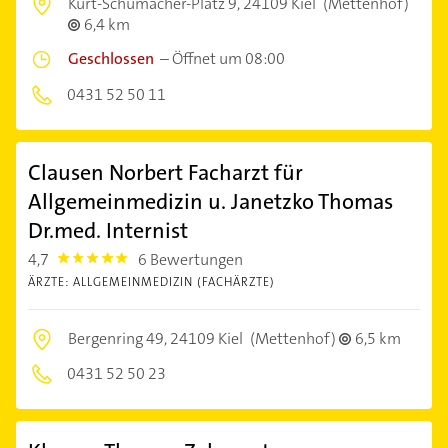
Kurt-Schumacher-Platz 9,
24109 Kiel
(Mettenhof)
6,4 km
Geschlossen
–
Öffnet um 08:00
0431 52 50 11
Clausen Norbert Facharzt für
Allgemeinmedizin u. Janetzko Thomas
Dr.med. Internist
4,7
6 Bewertungen
4.7000003
ÄRZTE: ALLGEMEINMEDIZIN (FACHÄRZTE)
Bergenring 49,
24109 Kiel
(Mettenhof)
6,5 km
0431 52 50 23