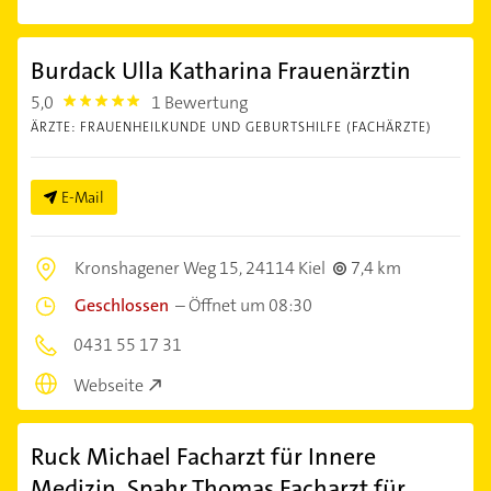
Burdack Ulla Katharina Frauenärztin
5,0
1 Bewertung
5.0
ÄRZTE: FRAUENHEILKUNDE UND GEBURTSHILFE (FACHÄRZTE)
E-Mail
Kronshagener Weg 15,
24114 Kiel
7,4 km
Geschlossen
–
Öffnet um 08:30
0431 55 17 31
Webseite
Ruck Michael Facharzt für Innere
Medizin, Spahr Thomas Facharzt für