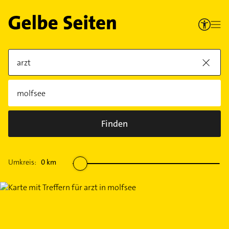
Finden
Umkreis:
0
km