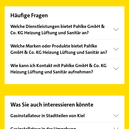
Häufige Fragen
Welche Dienstleistungen bietet Pahlke GmbH &
Co. KG Heizung Lüftung und Sanitär an?
Folgende Leistungen werden angeboten:
Welche Marken oder Produkte bietet Pahlke
Installationen für die Wasserversorgung,
GmbH & Co. KG Heizung Lüftung und Sanitär an?
Lüftungsbau, Sanitärtechnik, Heizungsbau und
Klempner.
Das Angebot umfasst unter anderem Gasheizungen,
Wie kann ich Kontakt mit Pahlke GmbH & Co. KG
Bäder, Gas-, Oel- und Fernwärmeanlagen,
Heizung Lüftung und Sanitär aufnehmen?
Regenerative Energien und Heizungsanlagen.
Es ist sehr einfach Kontakt mit Pahlke GmbH & Co.
KG Heizung Lüftung und Sanitär aufzunehmen.
Einfach die passenden Kontaktmöglichkeiten wie
Adresse oder Mail in unserem Kontaktdaten-Bereich
Was Sie auch interessieren könnte
auswählen. Hier finden Sie alle
Kontaktdaten
.
Gasinstallateur in Stadtteilen von Kiel
Elmschenhagen-Nord
Gasinstallateur in der Umgebung