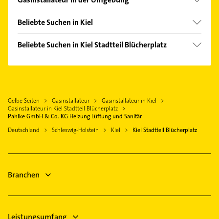
Elmschenhagen-Süd
Kronshagen
Gaarden-Ost
Beliebte Suchen in Kiel
Heikendorf
Gaarden-Süd
Rohrreinigung
Schönkirchen
Beliebte Suchen in Kiel Stadtteil Blücherplatz
Hassee
Kanalreinigung
Altenholz
Physikalische Therapie
Neumühlen-Dietrichsdorf
Elektroinstallation
Schwentinental
Physiotherapie
Russee
Elektriker
Molfsee
Krankengymnastik
Südfriedhof
Elektro Reparatur
Gettorf
Gelbe Seiten
Gasinstallateur
Gasinstallateur in Kiel
Steuerberater
Schilksee
Lackiererei
Gasinstallateur in Kiel Stadtteil Blücherplatz
Preetz Holstein
Hausarzt
Pahlke GmbH & Co. KG Heizung Lüftung und Sanitär
Suchsdorf
Maler
Bordesholm
Allgemeinarzt
Deutschland
Schleswig-Holstein
Kiel
Kiel Stadtteil Blücherplatz
Wellingdorf
Steuerberater
Eckernförde
Arzt
Wellsee
Hausarzt
Maler
Allgemeinarzt
Zahnarzt
Branchen
Immobilien
Leistungsumfang