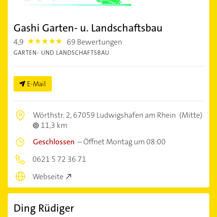
Gashi Garten- u. Landschaftsbau
4,9
69 Bewertungen
4.9
GARTEN- UND LANDSCHAFTSBAU
E-Mail
Wörthstr. 2,
67059 Ludwigshafen am Rhein
(Mitte)
11,3 km
Geschlossen
–
Öffnet Montag um 08:00
0621 5 72 36 71
Webseite
Ding Rüdiger