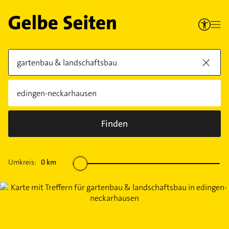
Finden
Umkreis:
0
km