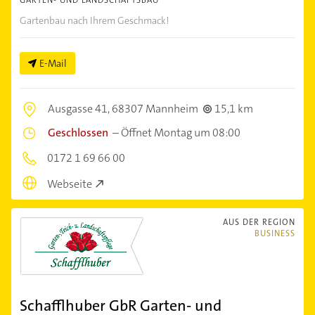
GARTEN- UND LANDSCHAFTSBAU
Gartenbau nach Ihrem Geschmack!
E-Mail
Ausgasse 41,
68307 Mannheim
15,1 km
Geschlossen
–
Öffnet Montag um 08:00
0172 1 69 66 00
Webseite
AUS DER REGION
BUSINESS
Schafflhuber GbR Garten- und