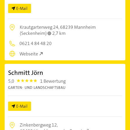
E-Mail
Krautgartenweg 24,
68239 Mannheim
(Seckenheim)
2,7 km
0621 4 84 48 20
Webseite
Schmitt Jörn
5,0
1 Bewertung
5.0
GARTEN- UND LANDSCHAFTSBAU
E-Mail
Zinkenbergweg 12,