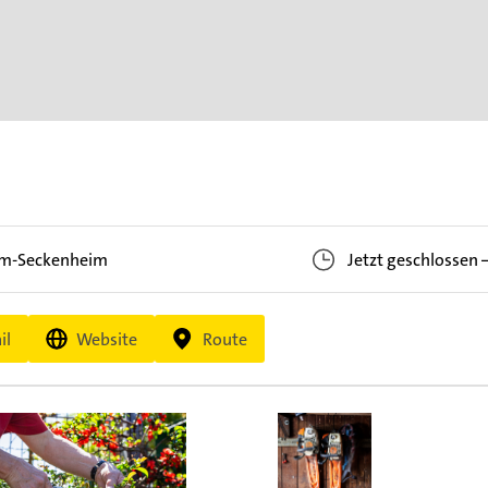
m-Seckenheim
Jetzt geschlossen
il
Website
Route