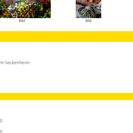
Bild
Bild
m-Seckenheim
00
00