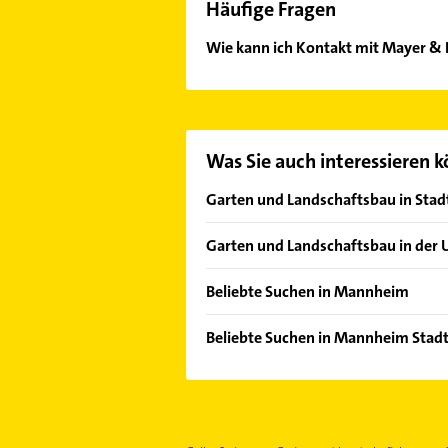
Häufige Fragen
Wie kann ich Kontakt mit Mayer &
Es ist sehr einfach Kontakt mit Ma
unserem Kontaktdaten-Bereich ausw
Was Sie auch interessieren 
Garten und Landschaftsbau in Sta
Feudenheim
Garten und Landschaftsbau in de
Gartenstadt
Edingen-Neckarhausen
Neckarstadt
Beliebte Suchen in Mannheim
Heddesheim Baden
Rheinau
Physikalische Therapie
Plankstadt
Beliebte Suchen in Mannheim Stadt
Sandhofen
Physiotherapie
Schwetzingen
Putzfrau
Schönau
Krankengymnastik
Eppelheim Baden
Gebäudereinigung
Waldhof
Dachdecker
Schriesheim
Immobilien
Phoniatrie