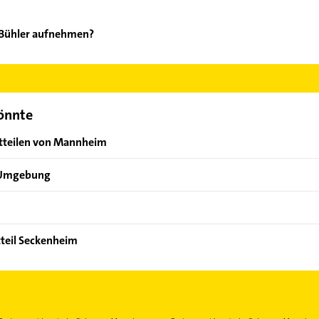
 Bühler aufnehmen?
yer & Bühler aufzunehmen. Einfach die passenden Kontaktmöglichk
ählen. Hier finden Sie alle
Kontaktdaten
.
könnte
dtteilen von Mannheim
r Umgebung
teil Seckenheim