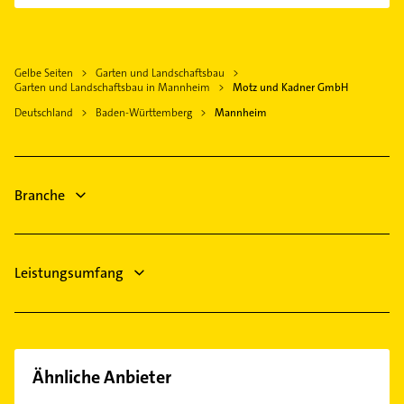
Neuhofen Pfalz
Hausarzt
Seckenheim
Dachdecker
Schriesheim
Allgemeinarzt
Waldhof
Phoniatrie
Schwetzingen
Arzt
Logopädie
Gelbe Seiten
Garten und Landschaftsbau
Plankstadt
Physikalische Therapie
Garten und Landschaftsbau in Mannheim
Motz und Kadner GmbH
Elektroinstallation
Dossenheim
Physiotherapie
Deutschland
Baden-Württemberg
Mannheim
Elektriker
Eppelheim Baden
Krankengymnastik
Elektro Reparatur
Klempner
Immobilien
Gasinstallateur
Branche
Sanitärinstallation
Fensterbauer
Leistungsumfang
Ähnliche Anbieter