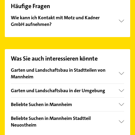
Häufige Fragen
Wie kann ich Kontakt mit Motz und Kadner
GmbH aufnehmen?
Es ist sehr einfach Kontakt mit Motz und Kadner
GmbH aufzunehmen. Einfach die passenden
Kontaktmöglichkeiten wie Adresse oder Mail in
unserem Kontaktdaten-Bereich auswählen. Hier
Was Sie auch interessieren könnte
finden Sie alle
Kontaktdaten
.
Garten und Landschaftsbau in Stadtteilen von
Mannheim
Feudenheim
Garten und Landschaftsbau in der Umgebung
Gartenstadt
Edingen-Neckarhausen
Neckarstadt
Beliebte Suchen in Mannheim
Heddesheim Baden
Rheinau
Physikalische Therapie
Ludwigshafen am Rhein
Beliebte Suchen in Mannheim Stadtteil
Sandhofen
Physiotherapie
Neuostheim
Viernheim
Schönau
Krankengymnastik