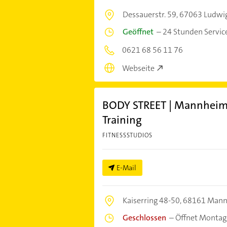
Dessauerstr. 59,
67063 Ludwi
Geöffnet
–
24 Stunden Servic
0621 68 56 11 76
Webseite
BODY STREET | Mannheim
Training
FITNESSSTUDIOS
E-Mail
Kaiserring 48-50,
68161 Man
Geschlossen
–
Öffnet Montag