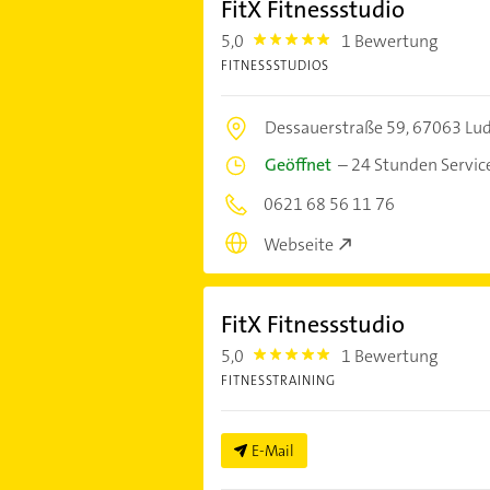
FitX Fitnessstudio
5,0
1 Bewertung
5.0
FITNESSSTUDIOS
Dessauerstraße 59,
67063 Lu
Geöffnet
–
24 Stunden Servic
0621 68 56 11 76
Webseite
FitX Fitnessstudio
5,0
1 Bewertung
5.0
FITNESSTRAINING
E-Mail