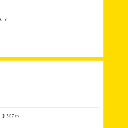
6 m
507 m