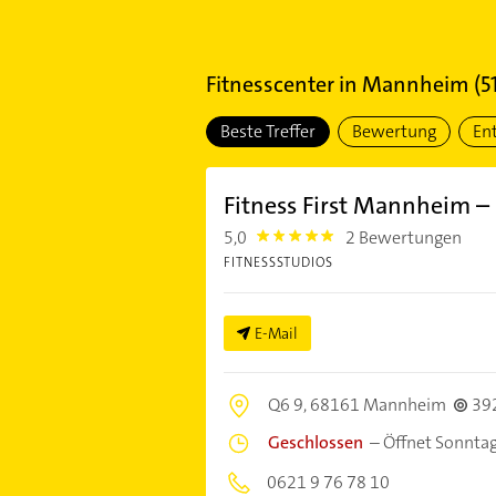
Fitnesscenter
in
Mannheim
(
5
Beste Treffer
Bewertung
En
Fitness First Mannheim –
5,0
2 Bewertungen
5.0
FITNESSSTUDIOS
E-Mail
Q6 9,
68161 Mannheim
39
Geschlossen
–
Öffnet Sonnta
0621 9 76 78 10