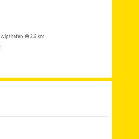
dwigshafen
2,9 km
e