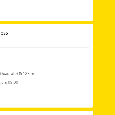
ness
(Quadrate)
183 m
g um 09:00