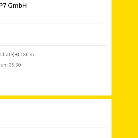
 P7 GmbH
adrate)
186 m
 um 06:30