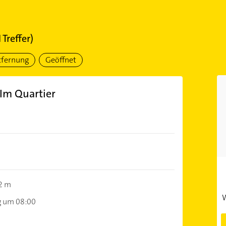
1
Treffer)
tfernung
Geöffnet
 Im Quartier
2 m
W
g um 08:00