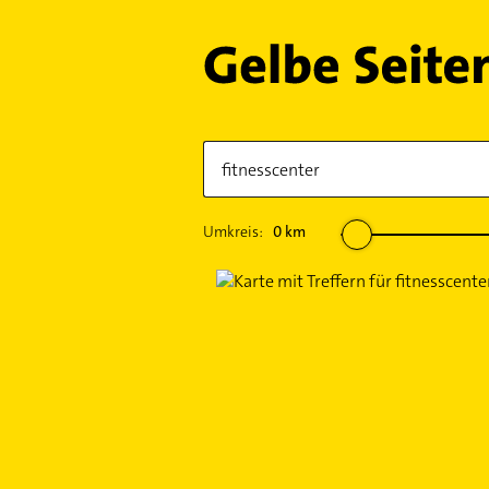
Umkreis:
0
km