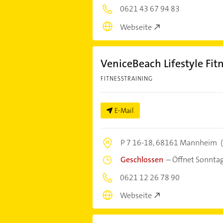
0621 43 67 94 83
Webseite
VeniceBeach Lifestyle Fit
FITNESSTRAINING
E-Mail
P 7 16-18,
68161 Mannheim
Geschlossen
–
Öffnet Sonnta
0621 12 26 78 90
Webseite