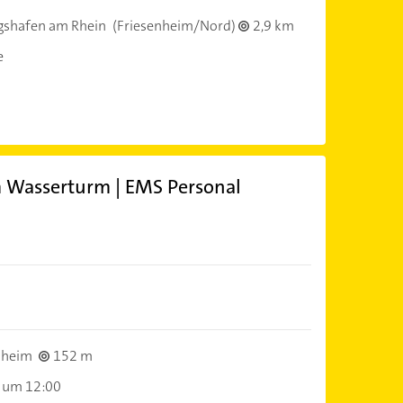
gshafen am Rhein
(Friesenheim/Nord)
2,9 km
e
 Wasserturm | EMS Personal
nheim
152 m
 um 12:00