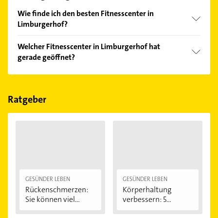
Wie finde ich den besten Fitnesscenter in
Limburgerhof?
Vergleichen Sie alle Anbieter anhand echter
Welcher Fitnesscenter in Limburgerhof hat
Kundenmeinungen und profitieren Sie von den
gerade geöffnet?
Empfehlungen. Die Suchergebnisse können Sie sich
einfach nach
Bewertungen
sortiert anzeigen lassen.
Im Anbieter-Bereich finden Sie alle
Öffnungszeiten
.
Bitte beachten Sie, dass diese an Sonn- und
Feiertagen abweichen können.
Ratgeber
GESÜNDER LEBEN
GESÜNDER LEBEN
Rückenschmerzen:
Körperhaltung
Sie können viel...
verbessern: 5
einfache...