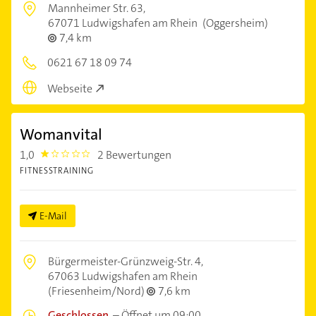
Mannheimer Str. 63,
67071 Ludwigshafen am Rhein
(Oggersheim)
7,4 km
0621 67 18 09 74
Webseite
Womanvital
1,0
2 Bewertungen
1.0
FITNESSTRAINING
E-Mail
Bürgermeister-Grünzweig-Str. 4,
67063 Ludwigshafen am Rhein
(Friesenheim/Nord)
7,6 km
Geschlossen
–
Öffnet um 09:00