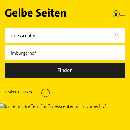
Finden
Umkreis:
0
km