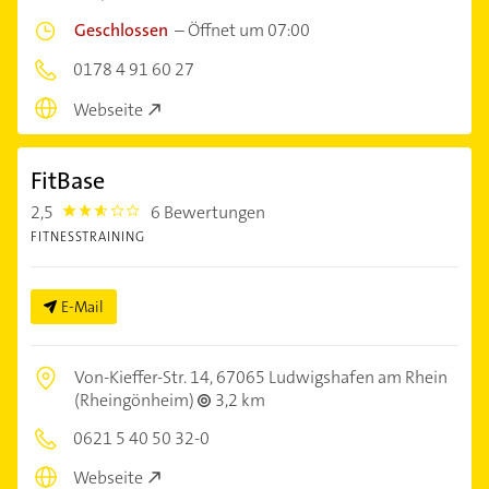
Geschlossen
–
Öffnet um 07:00
0178 4 91 60 27
Webseite
FitBase
2,5
6 Bewertungen
2.5
FITNESSTRAINING
E-Mail
Von-Kieffer-Str. 14,
67065 Ludwigshafen am Rhein
(Rheingönheim)
3,2 km
0621 5 40 50 32-0
Webseite